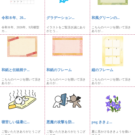
令和８年、20...
グラデーション...
和風グリーンの...
令和８年、2026年、9月横型
イラストをご覧頂き誠にあり
こちらのページを開いて頂き
カ...
がとう...
ありが...
和紙と伝統柄テ...
和紙のフレーム
縦のフレーム
こちらのページを開いて頂き
こちらのページを開いて頂き
こちらのページを開いて頂き
ありが...
ありが...
ありが...
寝苦しい猛暑に...
悪魔の攻撃を防...
png ききょ...
ご覧いただきありがとうござ
ご覧いただきありがとうござ
夏に見かけるききょうを描い