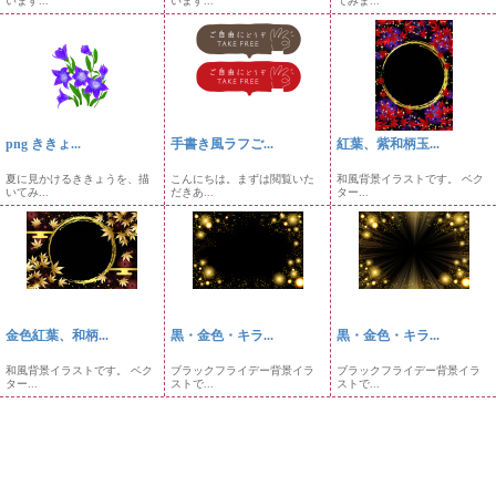
います...
います...
てみま...
png ききょ...
手書き風ラフご...
紅葉、紫和柄玉...
夏に見かけるききょうを、描
こんにちは。まずは閲覧いた
和風背景イラストです。 ベク
いてみ...
だきあ...
ター...
金色紅葉、和柄...
黒・金色・キラ...
黒・金色・キラ...
和風背景イラストです。 ベク
ブラックフライデー背景イラ
ブラックフライデー背景イラ
ター...
ストで...
ストで...