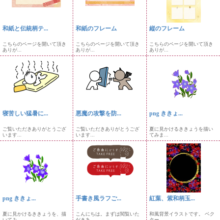
和紙と伝統柄テ...
和紙のフレーム
縦のフレーム
こちらのページを開いて頂き
こちらのページを開いて頂き
こちらのページを開いて頂き
ありが...
ありが...
ありが...
寝苦しい猛暑に...
悪魔の攻撃を防...
png ききょ...
ご覧いただきありがとうござ
ご覧いただきありがとうござ
夏に見かけるききょうを描い
います...
います...
てみま...
png ききょ...
手書き風ラフご...
紅葉、紫和柄玉...
夏に見かけるききょうを、描
こんにちは。まずは閲覧いた
和風背景イラストです。 ベク
いてみ...
だきあ...
ター...