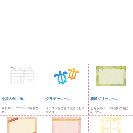
令和８年、20...
グラデーション...
和風グリーンの...
令和８年、2026年、9月横型
イラストをご覧頂き誠にあり
こちらのページを開いて頂き
カ...
がとう...
ありが...