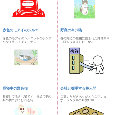
赤色のモアイのシルエ...
野良のキジ猫
赤色のモアイのシルエットのシンプ
春の海辺の植物に囲まれた野良白キ
ルなイラストです。使...
ジ猫を描きました 使...
昼寝中の野良猫
会社と握手する棒人間
昼寝してるきじ猫です 海辺で釣り
ご覧いただきありがとうございま
具の横でおこぼれを待...
す。シンプルで可愛い棒...