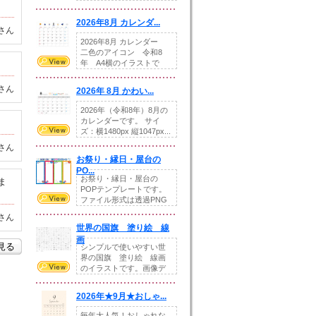
りの提...
2026年8月 カレンダ...
さん
2026年8月 カレンダー
二色のアイコン 令和8
年 A4横のイラストで
す。8月をテ...
さん
2026年 8月 かわい...
2026年（令和8年）8月の
カレンダーです。 サイ
ズ：横1480px 縦1047px...
さん
お祭り・縁日・屋台の
PO...
お祭り・縁日・屋台の
ま
POPテンプレートです。
ファイル形式は透過PNG
です。---太め...
さん
世界の国旗 塗り絵 線
画
を見る
シンプルで使いやすい世
界の国旗 塗り絵 線画
のイラストです。画像デ
ータとEPSデータ...
2026年★9月★おしゃ...
毎年大人気！おしゃれな