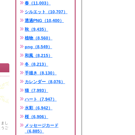
春（11,003）
シルエット（10,707）
透過PNG（10,400）
秋（9,435）
植物（8,560）
png（8,549）
和風（8,215）
冬（8,213）
手描き（8,130）
カレンダー（8,076）
猫（7,993）
ハート（7,947）
水彩（6,942）
桜（6,906）
きまし
メッセージカード
とうご
（6,885）