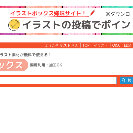
ようこそ
ゲスト
さん
TOP
イラスト
Q&A
日記