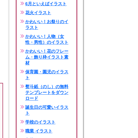
6月といえばイラスト
花火イラスト
かわいい！お祭りのイ
ラスト
かわいい！人物（女
性・男性）のイラスト
かわいい！花のフレー
ム・飾り枠イラスト素
材
保育園・園児のイラス
ト
熨斗紙（のし）の無料
テンプレートをダウン
ロード
誕生日の可愛いイラス
ト
学校のイラスト
職業 イラスト