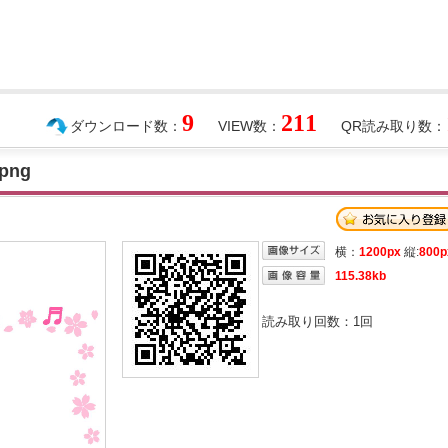
9
211
ダウンロード数：
VIEW数：
QR読み取り数：
ng
横：
1200px
縦:
800p
115.38kb
読み取り回数：
1
回