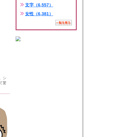
文字（6,557）
女性（6,381）
。シ
て驚