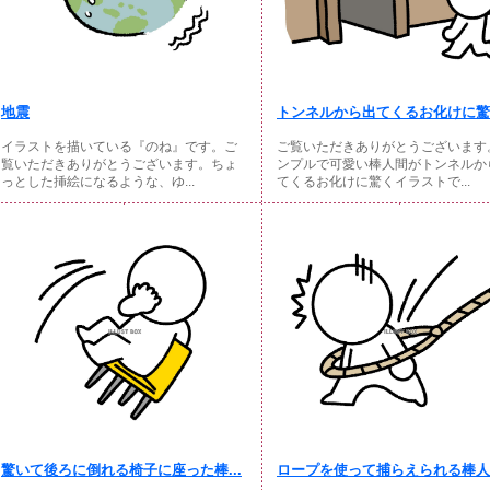
地震
トンネルから出てくるお化けに驚く
イラストを描いている『のね』です。ご
ご覧いただきありがとうございます
覧いただきありがとうございます。ちょ
ンプルで可愛い棒人間がトンネルか
っとした挿絵になるような、ゆ...
てくるお化けに驚くイラストで...
驚いて後ろに倒れる椅子に座った棒...
ロープを使って捕らえられる棒人