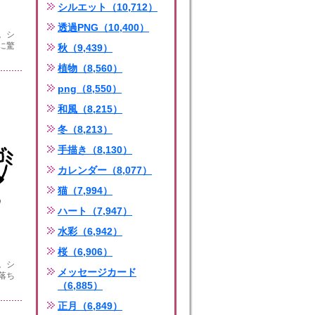
シルエット（10,712）
透過PNG（10,400）
。シ
に驚
秋（9,439）
植物（8,560）
png（8,550）
和風（8,215）
冬（8,213）
手描き（8,130）
カレンダー（8,077）
猫（7,994）
ハート（7,947）
水彩（6,942）
桜（6,906）
。シ
メッセージカード
落ち
（6,885）
正月（6,849）