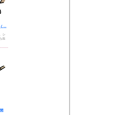
...
。シ
ら出
間