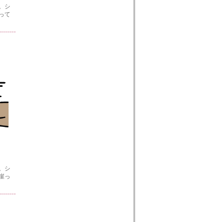
。シ
って
。シ
崖っ