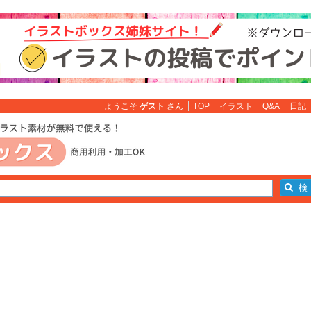
ようこそ
ゲスト
さん
TOP
イラスト
Q&A
日記