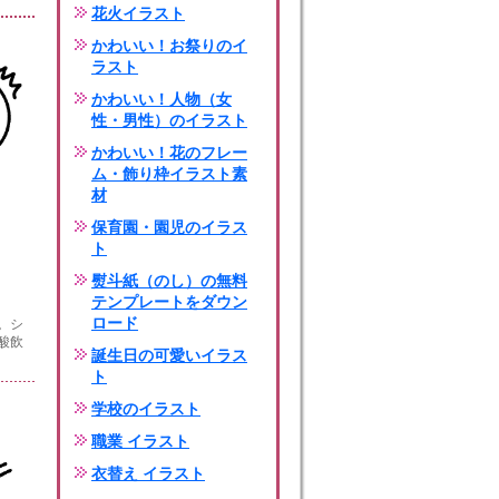
花火イラスト
かわいい！お祭りのイ
ラスト
かわいい！人物（女
性・男性）のイラスト
かわいい！花のフレー
ム・飾り枠イラスト素
材
保育園・園児のイラス
ト
熨斗紙（のし）の無料
テンプレートをダウン
ロード
。シ
酸飲
誕生日の可愛いイラス
ト
学校のイラスト
職業 イラスト
衣替え イラスト