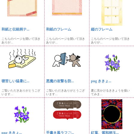
和紙と伝統柄テ...
和紙のフレーム
縦のフレーム
こちらのページを開いて頂き
こちらのページを開いて頂き
こちらのページを開いて頂き
ありが...
ありが...
ありが...
寝苦しい猛暑に...
悪魔の攻撃を防...
png ききょ...
ご覧いただきありがとうござ
ご覧いただきありがとうござ
夏に見かけるききょうを描い
います...
います...
てみま...
png ききょ...
手書き風ラフご...
紅葉、紫和柄玉...