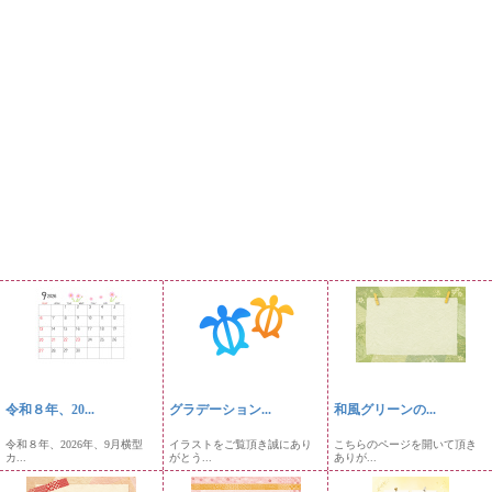
令和８年、20...
グラデーション...
和風グリーンの...
令和８年、2026年、9月横型
イラストをご覧頂き誠にあり
こちらのページを開いて頂き
カ...
がとう...
ありが...