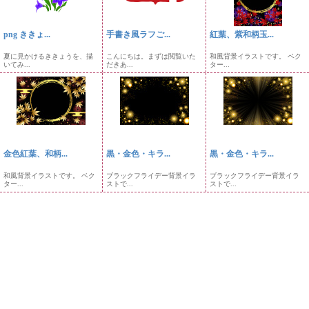
png ききょ...
手書き風ラフご...
紅葉、紫和柄玉...
夏に見かけるききょうを、描
こんにちは。まずは閲覧いた
和風背景イラストです。 ベク
いてみ...
だきあ...
ター...
金色紅葉、和柄...
黒・金色・キラ...
黒・金色・キラ...
和風背景イラストです。 ベク
ブラックフライデー背景イラ
ブラックフライデー背景イラ
ター...
ストで...
ストで...