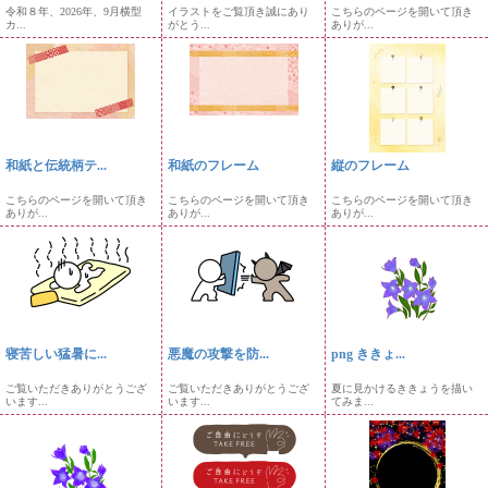
令和８年、2026年、9月横型
イラストをご覧頂き誠にあり
こちらのページを開いて頂き
カ...
がとう...
ありが...
和紙と伝統柄テ...
和紙のフレーム
縦のフレーム
こちらのページを開いて頂き
こちらのページを開いて頂き
こちらのページを開いて頂き
ありが...
ありが...
ありが...
寝苦しい猛暑に...
悪魔の攻撃を防...
png ききょ...
ご覧いただきありがとうござ
ご覧いただきありがとうござ
夏に見かけるききょうを描い
います...
います...
てみま...