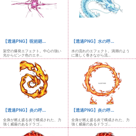
【透過PNG】呪術廻...
【透過PNG】水の呼...
架空の爆発エフェクト。中心の強い
水の流れのエフェクト。渦潮のよう
光からピンク色のエネ...
に激しく巻きながら流...
【透過PNG】炎の呼...
【透過PNG】炎の呼...
全身が燃え盛る炎で構成された、力
全身が燃え盛る炎で構成された、力
強く威厳のあるドラゴ...
強く威厳のあるドラゴ...