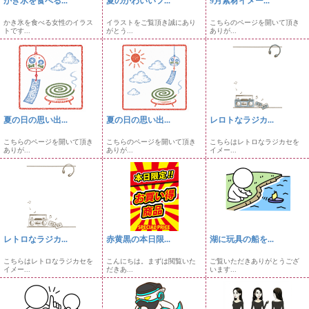
かき氷を食べる...
夏のかわいいフ...
9月素材イメー...
かき氷を食べる女性のイラス
イラストをご覧頂き誠にあり
こちらのページを開いて頂き
トです...
がとう...
ありが...
夏の日の思い出...
夏の日の思い出...
レロトなラジカ...
こちらのページを開いて頂き
こちらのページを開いて頂き
こちらはレトロなラジカセを
ありが...
ありが...
イメー...
レトロなラジカ...
赤黄黒の本日限...
湖に玩具の船を...
こちらはレトロなラジカセを
こんにちは。まずは閲覧いた
ご覧いただきありがとうござ
イメー...
だきあ...
います...