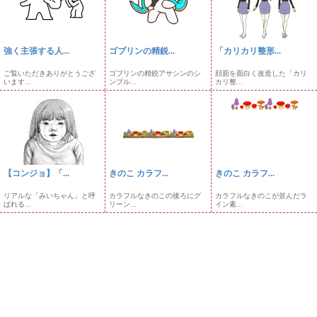
強く主張する人...
ゴブリンの精鋭...
「カリカリ整形...
ご覧いただきありがとうござ
ゴブリンの精鋭アサシンのシ
顔面を面白く改造した「カリ
います...
ンプル...
カリ整...
【コンジョ】「...
きのこ カラフ...
きのこ カラフ...
リアルな「みいちゃん」と呼
カラフルなきのこの後ろにグ
カラフルなきのこが並んだラ
ばれる...
リーン...
イン素...