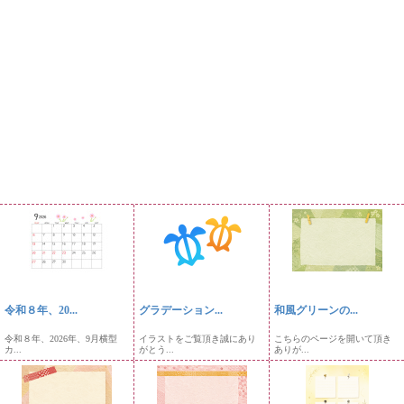
令和８年、20...
グラデーション...
和風グリーンの...
令和８年、2026年、9月横型
イラストをご覧頂き誠にあり
こちらのページを開いて頂き
カ...
がとう...
ありが...