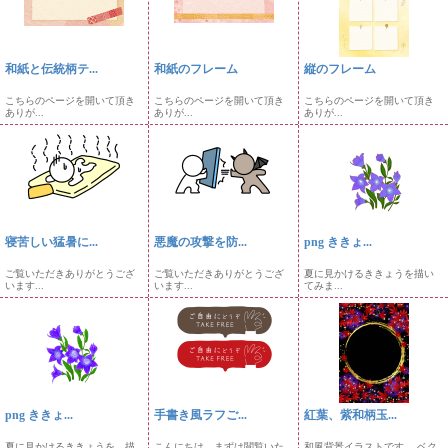
和紙と伝統柄テ...
和紙のフレーム
縦のフレーム
こちらのページを開いて頂き
こちらのページを開いて頂き
こちらのページを開いて頂き
ありが...
ありが...
ありが...
寝苦しい猛暑に...
悪魔の攻撃を防...
png ききょ...
ご覧いただきありがとうござ
ご覧いただきありがとうござ
夏に見かけるききょうを描い
います...
います...
てみま...
png ききょ...
手書き風ラフご...
紅葉、紫和柄玉...
夏に見かけるききょうを、描
こんにちは。まずは閲覧いた
和風背景イラストです。 ベク