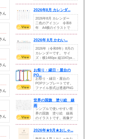
りの提...
2026年8月 カレンダ...
さん
2026年8月 カレンダー
二色のアイコン 令和8
年 A4横のイラストで
す。8月をテ...
さん
2026年 8月 かわい...
2026年（令和8年）8月の
カレンダーです。 サイ
ズ：横1480px 縦1047px...
さん
お祭り・縁日・屋台の
PO...
お祭り・縁日・屋台の
POPテンプレートです。
ファイル形式は透過PNG
さん
です。---太め...
世界の国旗 塗り絵 線
画
シンプルで使いやすい世
界の国旗 塗り絵 線画
さん
のイラストです。画像デ
ータとEPSデータ...
2026年★9月★おしゃ...
毎年大人気！おしゃれな