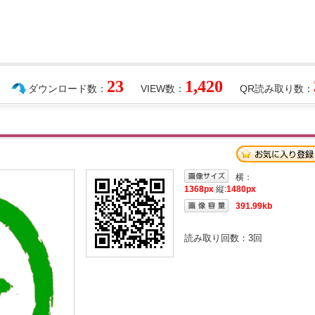
23
1,420
ダウンロード数：
VIEW数：
QR読み取り数：
横：
1368px
縦:
1480px
391.99kb
読み取り回数：
3
回