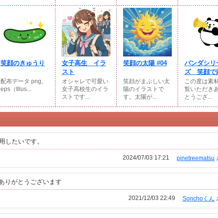
笑顔のきゅうり
女子高生 イラ
笑顔の太陽 #04
パンダシリ
スト
ズ 笑顔で応
配布データ png,
オシャレで可愛い
笑顔がまぶしい太
この度は素
eps（Illus...
女子高校生のイラ
陽のイラストで
覧いただき
ストです...
す。太陽が...
とうござ...
用したいです。
2024/07/03 17:21
pinetreematsu
い ありがとうございます
2021/12/03 22:49
Sonchoくん