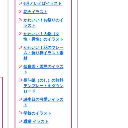
6月といえばイラスト
花火イラスト
かわいい！お祭りのイ
ラスト
かわいい！人物（女
性・男性）のイラスト
かわいい！花のフレー
ム・飾り枠イラスト素
材
保育園・園児のイラス
ト
熨斗紙（のし）の無料
テンプレートをダウン
ロード
誕生日の可愛いイラス
ト
学校のイラスト
職業 イラスト