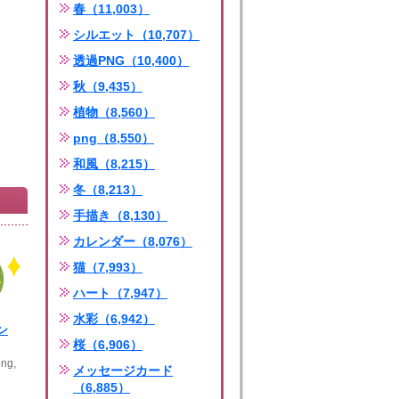
春（11,003）
シルエット（10,707）
透過PNG（10,400）
秋（9,435）
植物（8,560）
png（8,550）
和風（8,215）
冬（8,213）
手描き（8,130）
カレンダー（8,076）
猫（7,993）
ハート（7,947）
水彩（6,942）
ン
桜（6,906）
ng,
メッセージカード
（6,885）