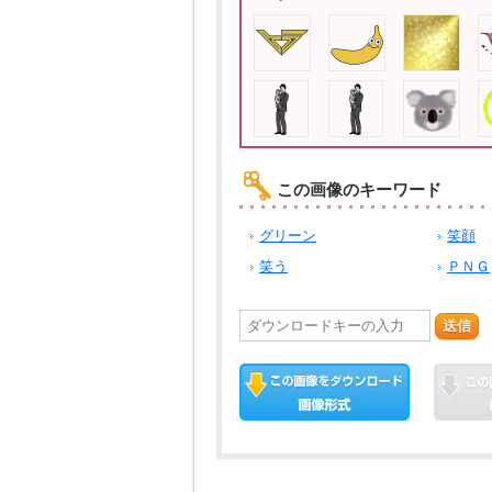
この画像のキーワード
グリーン
笑顔
笑う
ＰＮＧ
送信