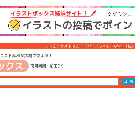
ようこそ
ゲスト
さん
TOP
イラスト
Q&A
日記