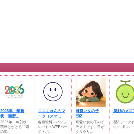
2026年 年賀
ニコちゃんのマ
可愛い女の子
笑顔のメロ
#02
状 西暦...
ーク（スマ...
2026年 年賀状
各種資料・パンフ
可愛い女の子のイ
配布データ p
西暦とかける二頭
レット・WEBペー
ラストです。目が
eps（Illus...
の馬...
ジ・ポ...
クリクリ...