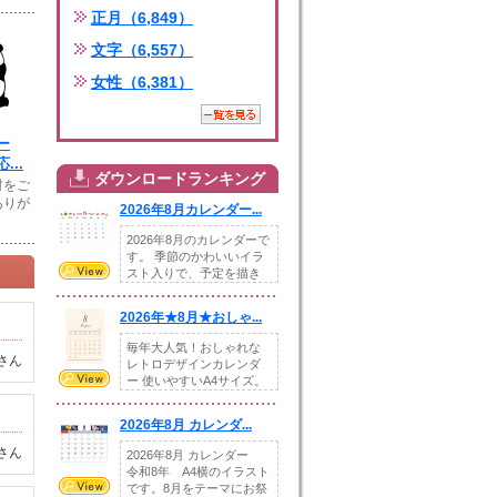
正月（6,849）
文字（6,557）
女性（6,381）
ー
...
ダウンロードランキング
材をご
ありが
2026年8月カレンダー...
2026年8月のカレンダーで
す。 季節のかわいいイラ
スト入りで、予定を描き
込めるスペ...
2026年★8月★おしゃ...
毎年大人気！おしゃれな
さん
レトロデザインカレンダ
ー 使いやすいA4サイズ。
illust...
2026年8月 カレンダ...
さん
2026年8月 カレンダー
令和8年 A4横のイラスト
です。8月をテーマにお祭