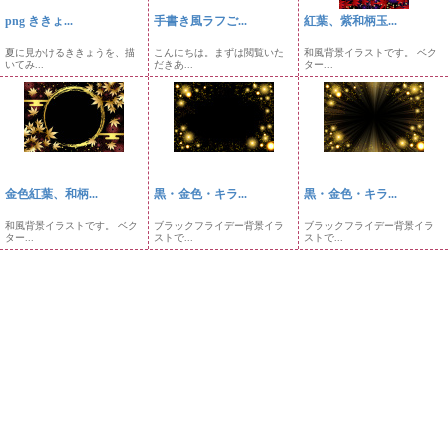
png ききょ...
手書き風ラフご...
紅葉、紫和柄玉...
夏に見かけるききょうを、描
こんにちは。まずは閲覧いた
和風背景イラストです。 ベク
いてみ...
だきあ...
ター...
金色紅葉、和柄...
黒・金色・キラ...
黒・金色・キラ...
和風背景イラストです。 ベク
ブラックフライデー背景イラ
ブラックフライデー背景イラ
ター...
ストで...
ストで...