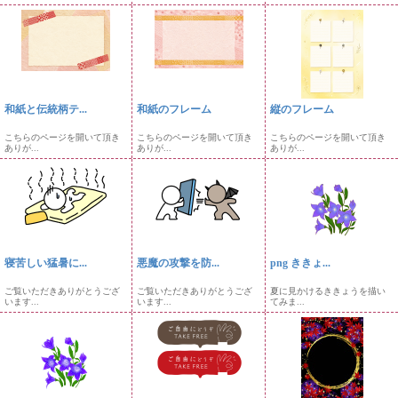
和紙と伝統柄テ...
和紙のフレーム
縦のフレーム
こちらのページを開いて頂き
こちらのページを開いて頂き
こちらのページを開いて頂き
ありが...
ありが...
ありが...
寝苦しい猛暑に...
悪魔の攻撃を防...
png ききょ...
ご覧いただきありがとうござ
ご覧いただきありがとうござ
夏に見かけるききょうを描い
います...
います...
てみま...