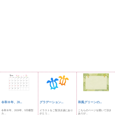
令和８年、20...
グラデーション...
和風グリーンの...
令和８年、2026年、9月横型
イラストをご覧頂き誠にあり
こちらのページを開いて頂き
カ...
がとう...
ありが...