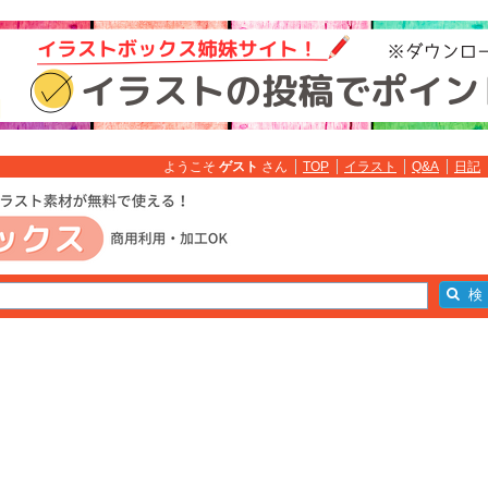
ようこそ
ゲスト
さん
TOP
イラスト
Q&A
日記