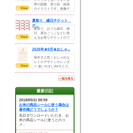
界の国旗 塗り絵 線画
のイラストです。画像デ
ータとEPSデータ...
夏祭り 縁日チケット
テ...
夏祭り、おうち縁日、縁
日、屋台ごっこなどに使
えるお祭りチケットのフ
ォーマットです。Z...
2026年★9月★おしゃ...
毎年大人気！おしゃれな
レトロデザインカレンダ
ー 使いやすいA4サイズ。
illust...
最新日記
2018/05/11 00:59
お米の商品シールに使う場合は
著作権どうでしょうか？
先日ダウンロードいただき、お
米の商品シールに使うとのコ
メ...