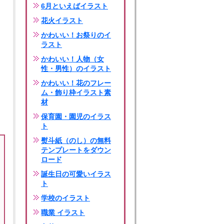
6月といえばイラスト
花火イラスト
かわいい！お祭りのイ
ラスト
かわいい！人物（女
性・男性）のイラスト
かわいい！花のフレー
ム・飾り枠イラスト素
材
保育園・園児のイラス
ト
熨斗紙（のし）の無料
テンプレートをダウン
ロード
誕生日の可愛いイラス
ト
学校のイラスト
職業 イラスト