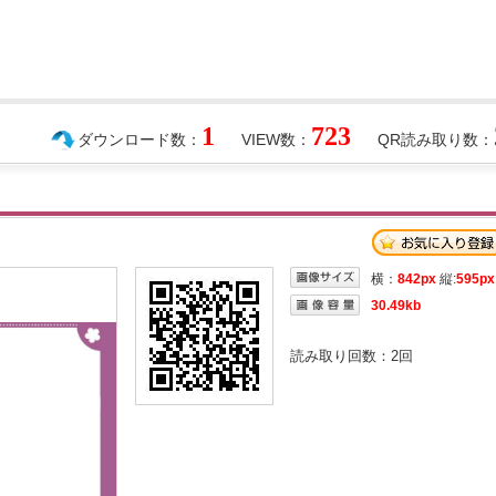
1
723
ダウンロード数：
VIEW数：
QR読み取り数：
横：
842px
縦:
595px
30.49kb
読み取り回数：
2
回