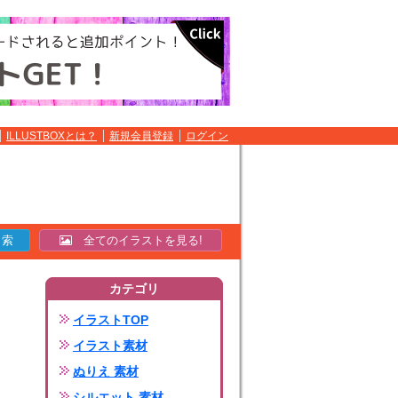
ILLUSTBOXとは？
新規会員登録
ログイン
全てのイラストを見る!
カテゴリ
イラストTOP
イラスト素材
ぬりえ 素材
シルエット 素材