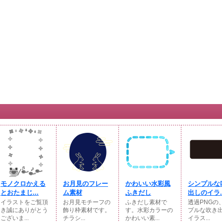
モノクロかえる
お月見のフレー
かわいい水彩風
シンプルな
とおたまじ...
ム素材
ふきだし
出しのイラ..
イラストをご覧頂
お月見モチーフの
ふきだし素材で
透過PNGの
き誠にありがとう
飾り枠素材です。
す。水彩カラーの
プルな吹き
ございま...
チラシ...
かわいい素...
イラス...