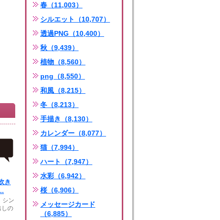
春（11,003）
シルエット（10,707）
透過PNG（10,400）
秋（9,439）
植物（8,560）
png（8,550）
和風（8,215）
冬（8,213）
手描き（8,130）
カレンダー（8,077）
猫（7,994）
ハート（7,947）
水彩（6,942）
吹き
桜（6,906）
.
、シン
メッセージカード
出しの
（6,885）