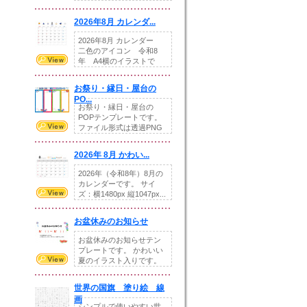
りの提...
2026年8月 カレンダ...
2026年8月 カレンダー
二色のアイコン 令和8
年 A4横のイラストで
す。8月をテ...
お祭り・縁日・屋台の
PO...
お祭り・縁日・屋台の
POPテンプレートです。
ファイル形式は透過PNG
です。---太め...
2026年 8月 かわい...
2026年（令和8年）8月の
カレンダーです。 サイ
ズ：横1480px 縦1047px...
お盆休みのお知らせ
お盆休みのお知らせテン
プレートです。 かわいい
夏のイラスト入りです。
休業日の日付けを...
世界の国旗 塗り絵 線
画
シンプルで使いやすい世