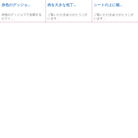
赤色のグッジョ...
肉を大きな包丁...
シートの上に箱...
赤色のグッジョブで合図する
ご覧いただきありがとうござ
ご覧いただきありがとうござ
ピクト...
います...
います...