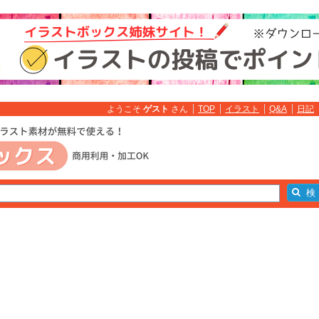
ようこそ
ゲスト
さん
TOP
イラスト
Q&A
日記