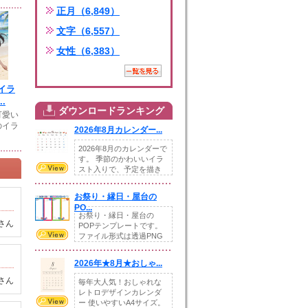
正月（6,849）
文字（6,557）
女性（6,383）
イラ
.
ダウンロードランキング
可愛い
のイラ
2026年8月カレンダー...
2026年8月のカレンダーで
す。 季節のかわいいイラ
スト入りで、予定を描き
込めるスペ...
お祭り・縁日・屋台の
PO...
お祭り・縁日・屋台の
さん
POPテンプレートです。
ファイル形式は透過PNG
です。---太め...
2026年★8月★おしゃ...
さん
毎年大人気！おしゃれな
レトロデザインカレンダ
ー 使いやすいA4サイズ。