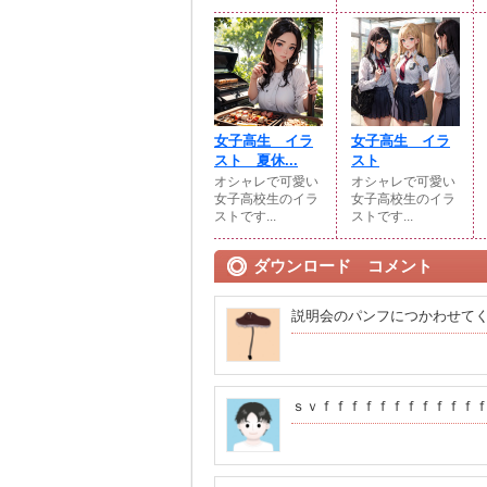
女子高生 イラ
女子高生 イラ
スト 夏休...
スト
オシャレで可愛い
オシャレで可愛い
女子高校生のイラ
女子高校生のイラ
ストです...
ストです...
ダウンロード コメント
説明会のパンフにつかわせて
ｓｖｆｆｆｆｆｆｆｆｆｆｆ