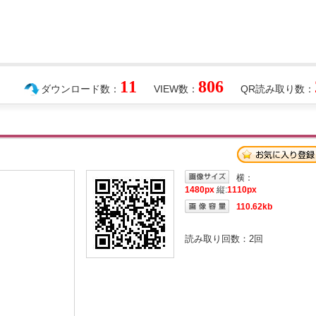
11
806
ダウンロード数：
VIEW数：
QR読み取り数：
横：
1480px
縦:
1110px
110.62kb
読み取り回数：
2
回