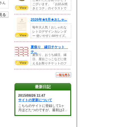
さん
ございます。 「お好み焼
きとコテ」のイラストで
す。 ホームペー...
を見る
2026年★9月★おしゃ...
毎年大人気！おしゃれな
レトロデザインカレンダ
ー 使いやすいA4サイズ。
illust...
夏祭り 縁日チケット
テ...
夏祭り、おうち縁日、縁
日、屋台ごっこなどに使
えるお祭りチケットのフ
ォーマットです。Z...
最新日記
2015/08/26 11:47
サイトの更新について
こちらのサイトに登録して1ヶ
月ほどたつのですが、最初は2...