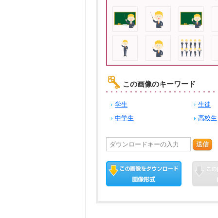
この画像のキーワード
学生
生徒
中学生
高校生
送信