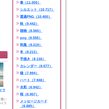
春（11,005）
シルエット（10,717）
透過PNG（10,400）
秋（9,442）
植物（8,560）
png（8,550）
和風（8,219）
冬（8,213）
手描き（8,130）
カレンダー（8,077）
猫（7,994）
ハート（7,948）
水彩（6,942）
イラ
桜（6,907）
可愛い
メッセージカード
のイラ
（6,885）