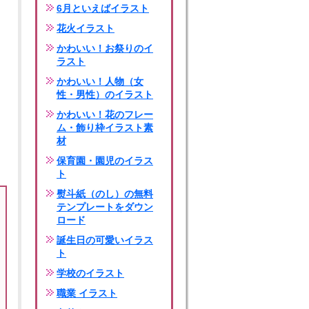
6月といえばイラスト
花火イラスト
かわいい！お祭りのイ
ラスト
かわいい！人物（女
性・男性）のイラスト
かわいい！花のフレー
ム・飾り枠イラスト素
材
保育園・園児のイラス
ト
熨斗紙（のし）の無料
テンプレートをダウン
ロード
誕生日の可愛いイラス
ト
学校のイラスト
職業 イラスト