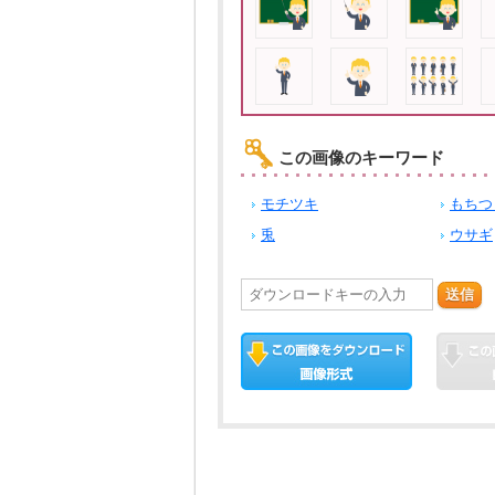
この画像のキーワード
モチツキ
もちつ
兎
ウサギ
送信