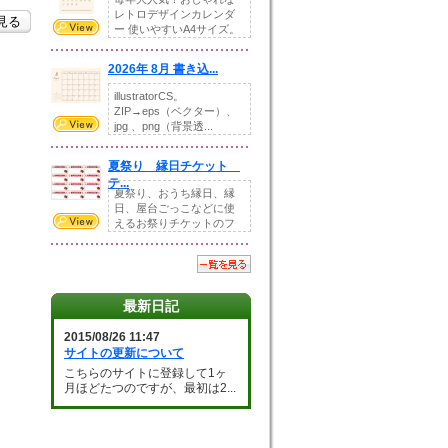
レトロデザインカレンダ
を見る
ー 使いやすいA4サイズ。
illust...
2026年 8月 書き込...
illustratorCS。
ZIP→eps（ベクター）、
jpg 、png（背景透...
夏祭り 縁日チケット
テ...
夏祭り、おうち縁日、縁
日、屋台ごっこなどに使
えるお祭りチケットのフ
ォーマットです。Z...
最新日記
2015/08/26 11:47
サイトの更新について
こちらのサイトに登録して1ヶ
月ほどたつのですが、最初は2...