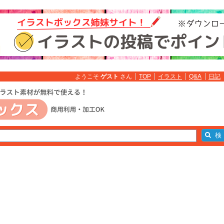
ようこそ
ゲスト
さん
TOP
イラスト
Q&A
日記