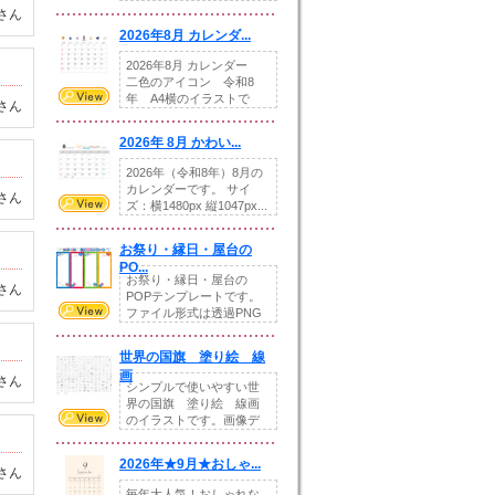
りの提...
さん
2026年8月 カレンダ...
2026年8月 カレンダー
二色のアイコン 令和8
年 A4横のイラストで
さん
す。8月をテ...
2026年 8月 かわい...
2026年（令和8年）8月の
カレンダーです。 サイ
さん
ズ：横1480px 縦1047px...
お祭り・縁日・屋台の
PO...
お祭り・縁日・屋台の
さん
POPテンプレートです。
ファイル形式は透過PNG
です。---太め...
世界の国旗 塗り絵 線
画
さん
シンプルで使いやすい世
界の国旗 塗り絵 線画
のイラストです。画像デ
ータとEPSデータ...
2026年★9月★おしゃ...
さん
毎年大人気！おしゃれな