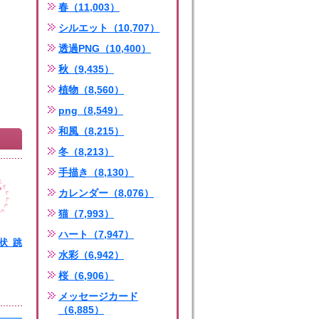
春（11,003）
シルエット（10,707）
透過PNG（10,400）
秋（9,435）
植物（8,560）
png（8,549）
和風（8,215）
冬（8,213）
手描き（8,130）
カレンダー（8,076）
猫（7,993）
ハート（7,947）
賀状_跳
水彩（6,942）
ng
桜（6,906）
メッセージカード
（6,885）