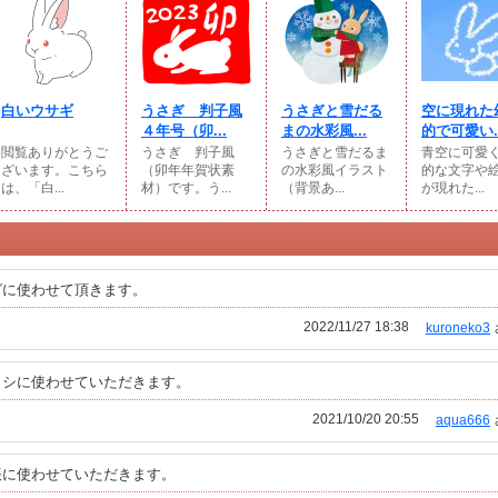
白いウサギ
うさぎ 判子風
うさぎと雪だる
空に現れた
４年号（卯...
まの水彩風...
的で可愛い..
閲覧ありがとうご
うさぎ 判子風
うさぎと雪だるま
青空に可愛
ざいます。こちら
（卯年年賀状素
の水彩風イラスト
的な文字や
は、「白...
材）です。う...
（背景あ...
が現れた...
グに使わせて頂きます。
2022/11/27 18:38
kuroneko3
ラシに使わせていただきます。
2021/10/20 20:55
aqua666
帳に使わせていただきます。