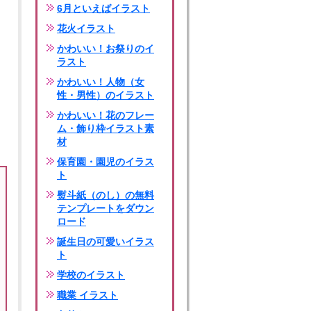
6月といえばイラスト
花火イラスト
かわいい！お祭りのイ
ラスト
かわいい！人物（女
性・男性）のイラスト
かわいい！花のフレー
ム・飾り枠イラスト素
材
保育園・園児のイラス
ト
熨斗紙（のし）の無料
テンプレートをダウン
ロード
誕生日の可愛いイラス
ト
学校のイラスト
職業 イラスト