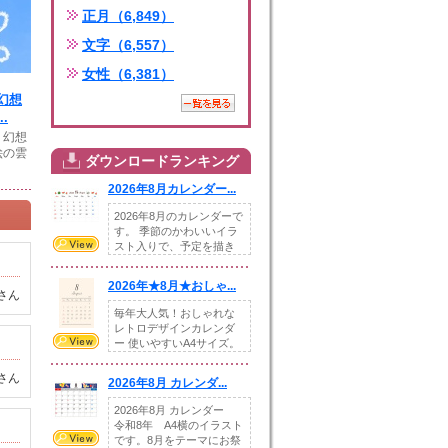
正月（6,849）
文字（6,557）
女性（6,381）
幻想
.
く幻想
絵の雲
ダウンロードランキング
2026年8月カレンダー...
2026年8月のカレンダーで
す。 季節のかわいいイラ
スト入りで、予定を描き
込めるスペ...
2026年★8月★おしゃ...
さん
毎年大人気！おしゃれな
レトロデザインカレンダ
ー 使いやすいA4サイズ。
illust...
さん
2026年8月 カレンダ...
2026年8月 カレンダー
令和8年 A4横のイラスト
です。8月をテーマにお祭