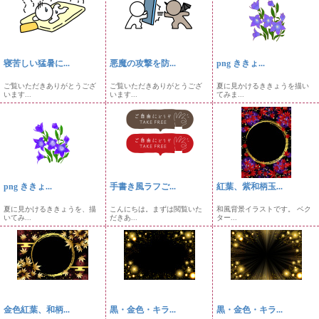
寝苦しい猛暑に...
悪魔の攻撃を防...
png ききょ...
ご覧いただきありがとうござ
ご覧いただきありがとうござ
夏に見かけるききょうを描い
います...
います...
てみま...
png ききょ...
手書き風ラフご...
紅葉、紫和柄玉...
夏に見かけるききょうを、描
こんにちは。まずは閲覧いた
和風背景イラストです。 ベク
いてみ...
だきあ...
ター...
金色紅葉、和柄...
黒・金色・キラ...
黒・金色・キラ...