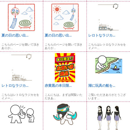
夏の日の思い出...
夏の日の思い出...
レロトなラジカ...
こちらのページを開いて頂き
こちらのページを開いて頂き
こちらはレトロなラジカセを
ありが...
ありが...
イメー...
レトロなラジカ...
赤黄黒の本日限...
湖に玩具の船を...
こちらはレトロなラジカセを
こんにちは。まずは閲覧いた
ご覧いただきありがとうござ
イメー...
だきあ...
います...