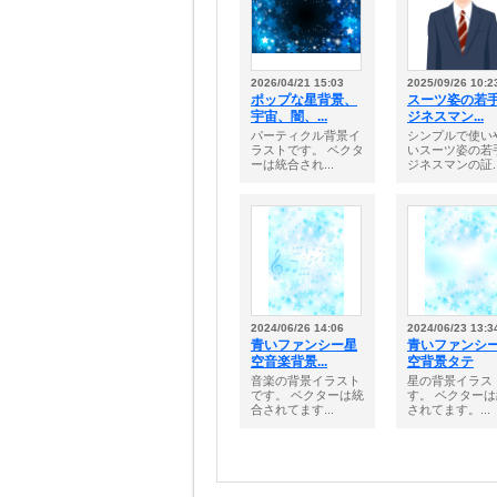
2026/04/21 15:03
2025/09/26 10:2
ポップな星背景、
スーツ姿の若
宇宙、闇、...
ジネスマン...
パーティクル背景イ
シンプルで使い
ラストです。 ベクタ
いスーツ姿の若
ーは統合され...
ジネスマンの証..
2024/06/26 14:06
2024/06/23 13:3
青いファンシー星
青いファンシ
空音楽背景...
空背景タテ
音楽の背景イラスト
星の背景イラス
です。 ベクターは統
す。 ベクター
合されてます...
されてます。...