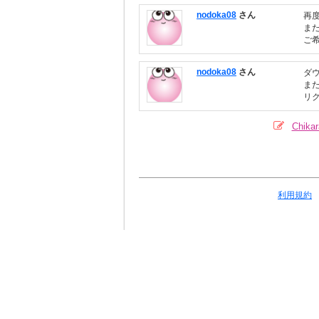
nodoka08
さん
再
ま
ご
nodoka08
さん
ダ
ま
リ
Chik
利用規約