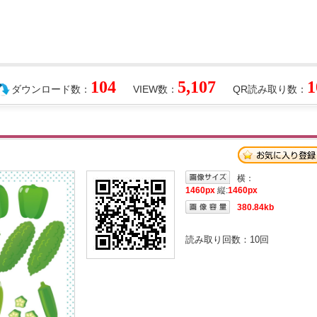
104
5,107
1
ダウンロード数：
VIEW数：
QR読み取り数：
横：
1460px
縦:
1460px
380.84kb
読み取り回数：
10
回