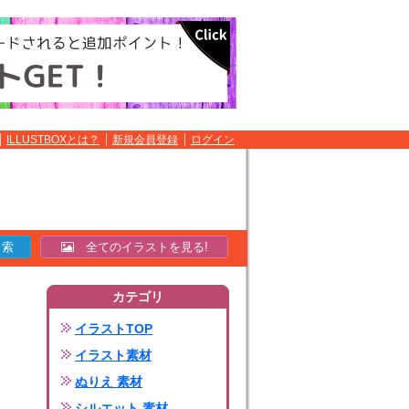
ILLUSTBOXとは？
新規会員登録
ログイン
全てのイラストを見る!
カテゴリ
イラストTOP
イラスト素材
ぬりえ 素材
シルエット 素材