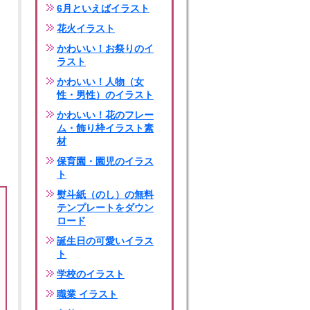
6月といえばイラスト
花火イラスト
かわいい！お祭りのイ
ラスト
かわいい！人物（女
性・男性）のイラスト
かわいい！花のフレー
ム・飾り枠イラスト素
材
保育園・園児のイラス
ト
熨斗紙（のし）の無料
テンプレートをダウン
ロード
誕生日の可愛いイラス
ト
学校のイラスト
職業 イラスト