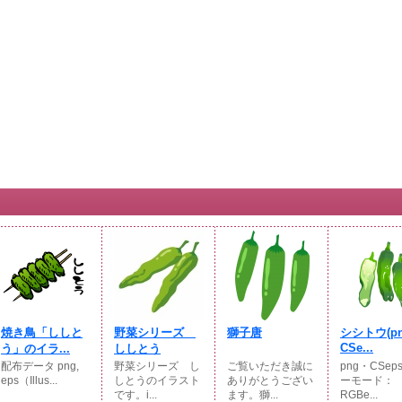
焼き鳥「ししと
野菜シリーズ
獅子唐
シシトウ(p
CSe...
う」のイラ...
ししとう
配布データ png,
野菜シリーズ し
ご覧いただき誠に
png・CSep
eps（Illus...
しとうのイラスト
ありがとうござい
ーモード：
です。i...
ます。獅...
RGBe...