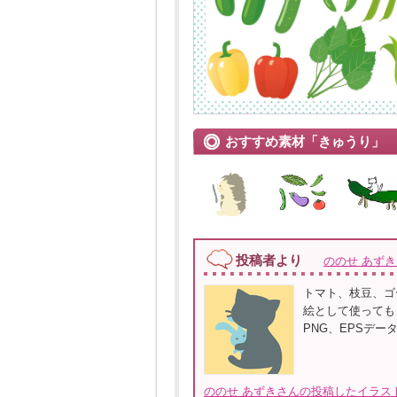
おすすめ素材「きゅうり」
投稿者より
ののせ あず
トマト、枝豆、ゴ
絵として使ってもら
PNG、EPSデ
ののせ あずきさんの投稿したイラスト