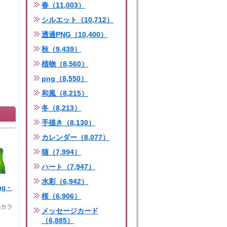
春（11,003）
シルエット（10,712）
透過PNG（10,400）
秋（9,439）
植物（8,560）
png（8,550）
和風（8,215）
冬（8,213）
手描き（8,130）
カレンダー（8,077）
猫（7,994）
ハート（7,947）
水彩（6,942）
ng・
桜（6,906）
sカラ
メッセージカード
（6,885）