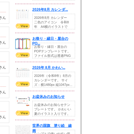
りの提...
2026年8月 カレンダ...
さん
2026年8月 カレンダー
二色のアイコン 令和8
年 A4横のイラストで
す。8月をテ...
お祭り・縁日・屋台の
さん
PO...
お祭り・縁日・屋台の
POPテンプレートです。
ファイル形式は透過PNG
です。---太め...
さん
2026年 8月 かわい...
2026年（令和8年）8月の
カレンダーです。 サイ
ズ：横1480px 縦1047px...
さん
お盆休みのお知らせ
お盆休みのお知らせテン
プレートです。 かわいい
夏のイラスト入りです。
さん
休業日の日付けを...
世界の国旗 塗り絵 線
画
シンプルで使いやすい世