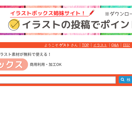
ようこそ
ゲスト
さん
TOP
イラスト
Q&A
日記