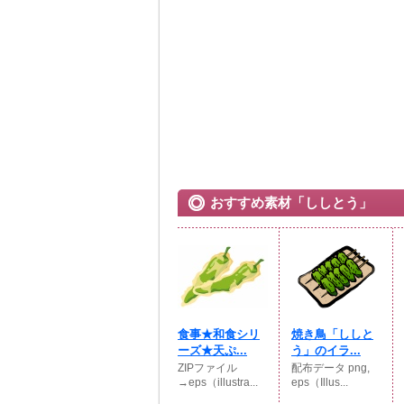
おすすめ素材「ししとう」
食事★和食シリ
焼き鳥「ししと
ーズ★天ぷ...
う」のイラ...
ZIPファイル
配布データ png,
→eps（illustra...
eps（Illus...