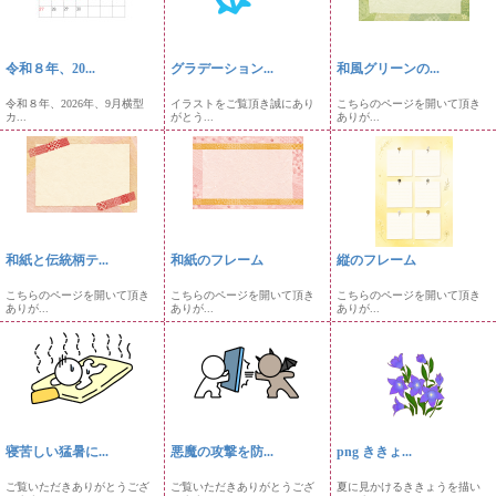
令和８年、20...
グラデーション...
和風グリーンの...
令和８年、2026年、9月横型
イラストをご覧頂き誠にあり
こちらのページを開いて頂き
カ...
がとう...
ありが...
和紙と伝統柄テ...
和紙のフレーム
縦のフレーム
こちらのページを開いて頂き
こちらのページを開いて頂き
こちらのページを開いて頂き
ありが...
ありが...
ありが...
寝苦しい猛暑に...
悪魔の攻撃を防...
png ききょ...
ご覧いただきありがとうござ
ご覧いただきありがとうござ
夏に見かけるききょうを描い