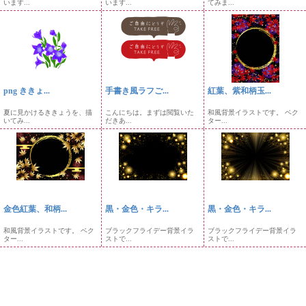
います...
います...
てみま...
png ききょ...
手書き風ラフご...
紅葉、紫和柄玉...
夏に見かけるききょうを、描
こんにちは。まずは閲覧いた
和風背景イラストです。 ベク
いてみ...
だきあ...
ター...
金色紅葉、和柄...
黒・金色・キラ...
黒・金色・キラ...
和風背景イラストです。 ベク
ブラックフライデー背景イラ
ブラックフライデー背景イラ
ター...
ストで...
ストで...