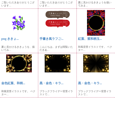
ご覧いただきありがとうござ
ご覧いただきありがとうござ
夏に見かけるききょうを描い
います...
います...
てみま...
png ききょ...
手書き風ラフご...
紅葉、紫和柄玉...
夏に見かけるききょうを、描
こんにちは。まずは閲覧いた
和風背景イラストです。 ベク
いてみ...
だきあ...
ター...
金色紅葉、和柄...
黒・金色・キラ...
黒・金色・キラ...
和風背景イラストです。 ベク
ブラックフライデー背景イラ
ブラックフライデー背景イラ
ター...
ストで...
ストで...