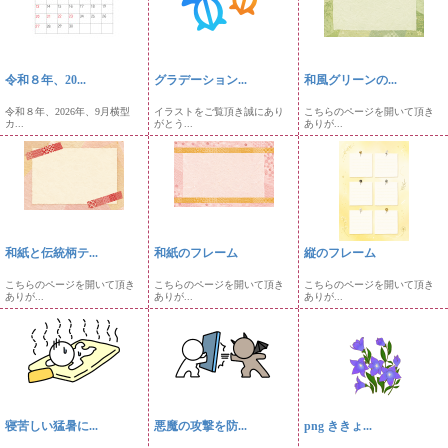
令和８年、20...
グラデーション...
和風グリーンの...
令和８年、2026年、9月横型
イラストをご覧頂き誠にあり
こちらのページを開いて頂き
カ...
がとう...
ありが...
和紙と伝統柄テ...
和紙のフレーム
縦のフレーム
こちらのページを開いて頂き
こちらのページを開いて頂き
こちらのページを開いて頂き
ありが...
ありが...
ありが...
寝苦しい猛暑に...
悪魔の攻撃を防...
png ききょ...