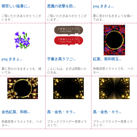
寝苦しい猛暑に...
悪魔の攻撃を防...
png ききょ...
ご覧いただきありがとうござ
ご覧いただきありがとうござ
夏に見かけるききょうを描い
います...
います...
てみま...
png ききょ...
手書き風ラフご...
紅葉、紫和柄玉...
夏に見かけるききょうを、描
こんにちは。まずは閲覧いた
和風背景イラストです。 ベク
いてみ...
だきあ...
ター...
金色紅葉、和柄...
黒・金色・キラ...
黒・金色・キラ...
和風背景イラストです。 ベク
ブラックフライデー背景イラ
ブラックフライデー背景イラ
ター...
ストで...
ストで...