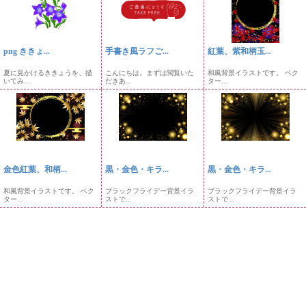
png ききょ...
手書き風ラフご...
紅葉、紫和柄玉...
夏に見かけるききょうを、描
こんにちは。まずは閲覧いた
和風背景イラストです。 ベク
いてみ...
だきあ...
ター...
金色紅葉、和柄...
黒・金色・キラ...
黒・金色・キラ...
和風背景イラストです。 ベク
ブラックフライデー背景イラ
ブラックフライデー背景イラ
ター...
ストで...
ストで...