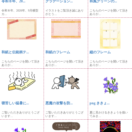
令和８年、20...
グラデーション...
和風グリーンの...
令和８年、2026年、9月横型
イラストをご覧頂き誠にあり
こちらのページを開いて頂き
カ...
がとう...
ありが...
和紙と伝統柄テ...
和紙のフレーム
縦のフレーム
こちらのページを開いて頂き
こちらのページを開いて頂き
こちらのページを開いて頂き
ありが...
ありが...
ありが...
寝苦しい猛暑に...
悪魔の攻撃を防...
png ききょ...
ご覧いただきありがとうござ
ご覧いただきありがとうござ
夏に見かけるききょうを描い
います...
います...
てみま...