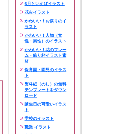
6月といえばイラスト
花火イラスト
かわいい！お祭りのイ
ラスト
かわいい！人物（女
性・男性）のイラスト
かわいい！花のフレー
ム・飾り枠イラスト素
材
保育園・園児のイラス
ト
熨斗紙（のし）の無料
テンプレートをダウン
ロード
誕生日の可愛いイラス
ト
学校のイラスト
職業 イラスト