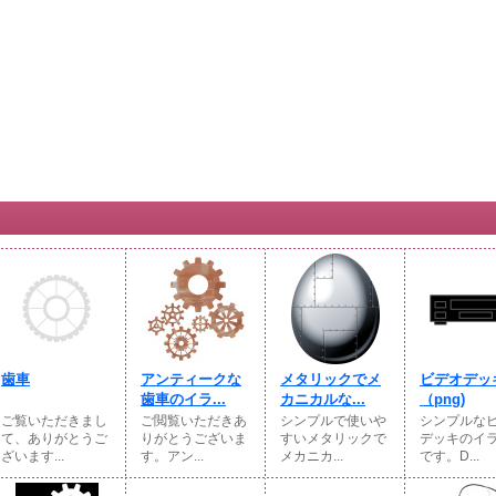
歯車
アンティークな
メタリックでメ
ビデオデッ
歯車のイラ...
カニカルな...
（png)
ご覧いただきまし
ご閲覧いただきあ
シンプルで使いや
シンプルな
て、ありがとうご
りがとうございま
すいメタリックで
デッキのイ
ざいます...
す。アン...
メカニカ...
です。D...