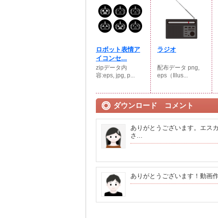
ロボット表情ア
ラジオ
イコンセ...
zipデータ内
配布データ png,
容:eps, jpg, p...
eps（Illus...
ダウンロード コメント
ありがとうございます。エス
さ...
ありがとうございます！動画