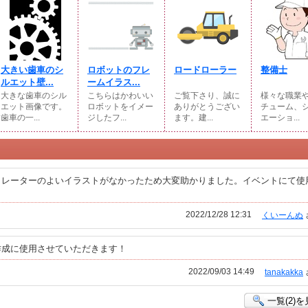
大きい歯車のシ
ロボットのフレ
ロードローラー
整備士
ルエット壁...
ームイラス...
大きな歯車のシル
こちらはかわいい
ご覧下さり、誠に
様々な職業
エット画像です。
ロボットをイメー
ありがとうござい
チューム、
歯車の一...
ジしたフ...
ます。建...
エーショ...
カレーターのよいイラストがなかったため大変助かりました。イベントにて使
2022/12/28 12:31
くいーんぬ
作成に使用させていただきます！
2022/09/03 14:49
tanakakka
一覧(2)