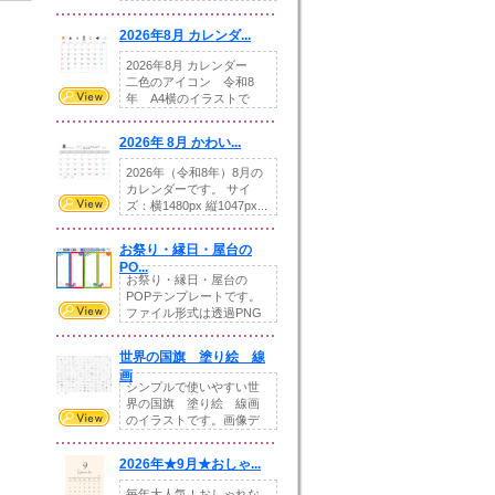
りの提...
2026年8月 カレンダ...
2026年8月 カレンダー
二色のアイコン 令和8
年 A4横のイラストで
す。8月をテ...
2026年 8月 かわい...
2026年（令和8年）8月の
カレンダーです。 サイ
ズ：横1480px 縦1047px...
お祭り・縁日・屋台の
PO...
お祭り・縁日・屋台の
POPテンプレートです。
ファイル形式は透過PNG
です。---太め...
世界の国旗 塗り絵 線
画
シンプルで使いやすい世
界の国旗 塗り絵 線画
のイラストです。画像デ
ータとEPSデータ...
2026年★9月★おしゃ...
毎年大人気！おしゃれな