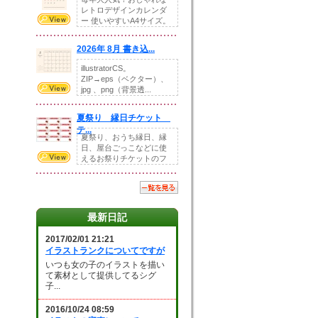
レトロデザインカレンダ
ー 使いやすいA4サイズ。
illust...
2026年 8月 書き込...
illustratorCS。
ZIP→eps（ベクター）、
jpg 、png（背景透...
夏祭り 縁日チケット
テ...
夏祭り、おうち縁日、縁
日、屋台ごっこなどに使
えるお祭りチケットのフ
ォーマットです。Z...
最新日記
2017/02/01 21:21
イラストランクについてですが
いつも女の子のイラストを描い
て素材として提供してるシグ
子...
2016/10/24 08:59