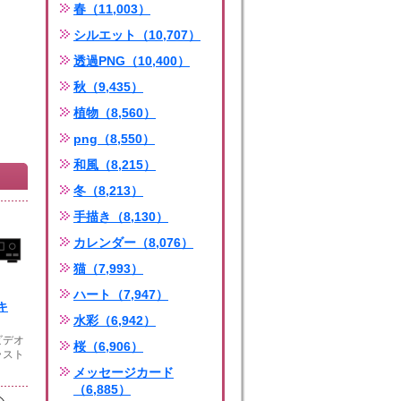
春（11,003）
シルエット（10,707）
透過PNG（10,400）
秋（9,435）
植物（8,560）
png（8,550）
和風（8,215）
冬（8,213）
手描き（8,130）
カレンダー（8,076）
猫（7,993）
ハート（7,947）
キ
水彩（6,942）
ビデオ
桜（6,906）
ラスト
メッセージカード
（6,885）