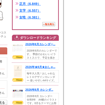
正月（6,849）
文字（6,557）
女性（6,381）
やコス
シチュ
ダウンロードランキング
2026年8月カレンダー...
2026年8月のカレンダーで
す。 季節のかわいいイラ
スト入りで、予定を描き
用
込めるスペ...
2026年★8月★おしゃ...
さん
毎年大人気！おしゃれな
レトロデザインカレンダ
ー 使いやすいA4サイズ。
illust...
2026年8月 カレンダ...
さん
2026年8月 カレンダー
令和8年 A4横のイラスト
を見る
です。8月をテーマにお祭