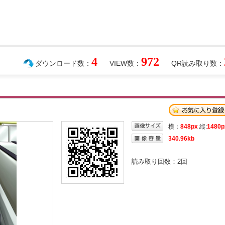
4
972
ダウンロード数：
VIEW数：
QR読み取り数：
横：
848px
縦:
1480p
340.96kb
読み取り回数：
2
回