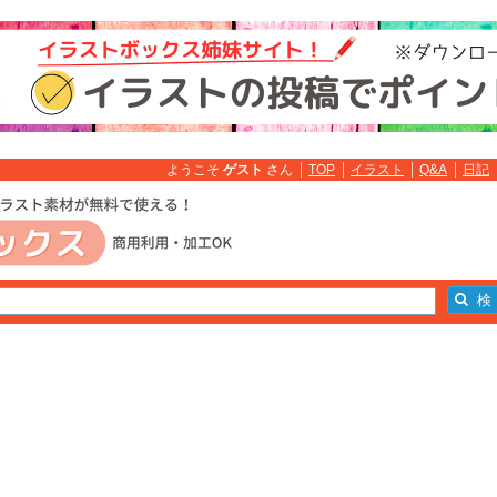
ようこそ
ゲスト
さん
TOP
イラスト
Q&A
日記