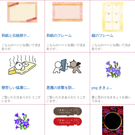
和紙と伝統柄テ...
和紙のフレーム
縦のフレーム
こちらのページを開いて頂き
こちらのページを開いて頂き
こちらのページを開いて頂き
ありが...
ありが...
ありが...
寝苦しい猛暑に...
悪魔の攻撃を防...
png ききょ...
ご覧いただきありがとうござ
ご覧いただきありがとうござ
夏に見かけるききょうを描い
います...
います...
てみま...