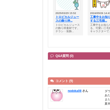
2025/03/29 15:52
2024/09/26 14:4
トロピカルジュー
工事中をお知
スの飾り枠...
する三毛猫...
トロピカルジュース
工事中をお知ら
の飾り枠素材です。
る、可愛い三毛
チラシ・装飾...
キャラクターで..
Q&A質問 (0)
コメント (9)
nodoka08
さん
ダ
あ
ま
夏