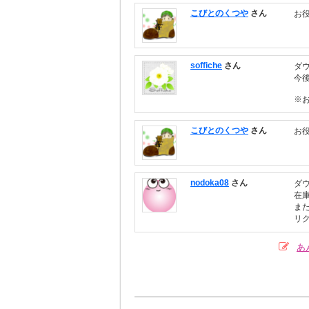
こびとのくつや
さん
お
soffiche
さん
ダ
今
※
こびとのくつや
さん
お
nodoka08
さん
ダ
在
ま
リ
あ