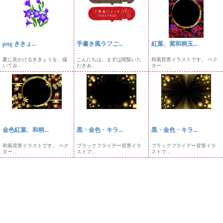
png ききょ...
手書き風ラフご...
紅葉、紫和柄玉...
夏に見かけるききょうを、描
こんにちは。まずは閲覧いた
和風背景イラストです。 ベク
いてみ...
だきあ...
ター...
金色紅葉、和柄...
黒・金色・キラ...
黒・金色・キラ...
和風背景イラストです。 ベク
ブラックフライデー背景イラ
ブラックフライデー背景イラ
ター...
ストで...
ストで...