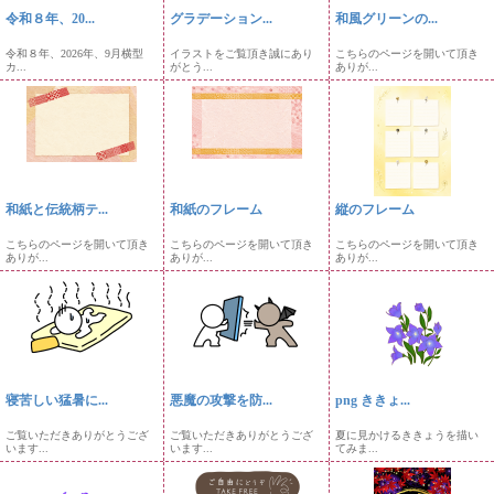
令和８年、20...
グラデーション...
和風グリーンの...
令和８年、2026年、9月横型
イラストをご覧頂き誠にあり
こちらのページを開いて頂き
カ...
がとう...
ありが...
和紙と伝統柄テ...
和紙のフレーム
縦のフレーム
こちらのページを開いて頂き
こちらのページを開いて頂き
こちらのページを開いて頂き
ありが...
ありが...
ありが...
寝苦しい猛暑に...
悪魔の攻撃を防...
png ききょ...
ご覧いただきありがとうござ
ご覧いただきありがとうござ
夏に見かけるききょうを描い
います...
います...
てみま...