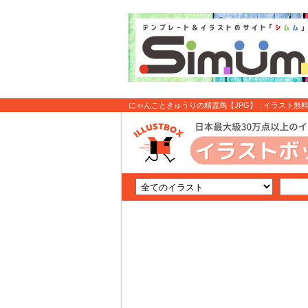
にゃんこときゅうりの精霊馬【JPG】 : イラスト無