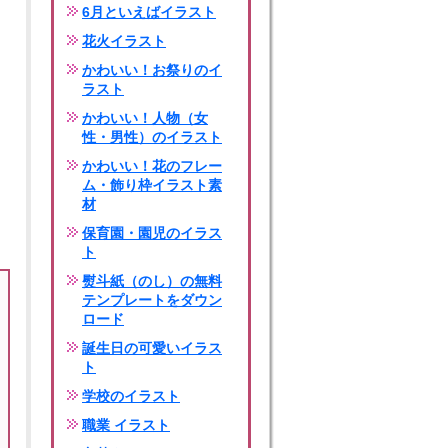
6月といえばイラスト
花火イラスト
かわいい！お祭りのイ
ラスト
かわいい！人物（女
性・男性）のイラスト
かわいい！花のフレー
ム・飾り枠イラスト素
材
保育園・園児のイラス
ト
熨斗紙（のし）の無料
テンプレートをダウン
ロード
誕生日の可愛いイラス
ト
学校のイラスト
職業 イラスト