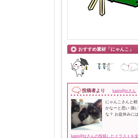
おすすめ素材「にゃんこ」
投稿者より
lupin@tzさん
にゃんこさんと精
かなーと思い 描
な？ お盆休みに
lupin@tzさんの投稿したイラストを