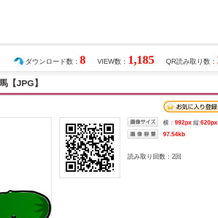
8
1,185
ダウンロード数：
VIEW数：
QR読み取り数：
馬【JPG】
横：
992px
縦:
620px
97.54kb
読み取り回数：
2
回