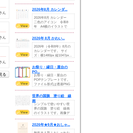
りの提...
2026年8月 カレンダ...
さん
2026年8月 カレンダー
二色のアイコン 令和8
年 A4横のイラストで
す。8月をテ...
さん
2026年 8月 かわい...
2026年（令和8年）8月の
カレンダーです。 サイ
ズ：横1480px 縦1047px...
さん
お祭り・縁日・屋台の
PO...
を見る
お祭り・縁日・屋台の
POPテンプレートです。
ファイル形式は透過PNG
です。---太め...
世界の国旗 塗り絵 線
画
シンプルで使いやすい世
界の国旗 塗り絵 線画
のイラストです。画像デ
ータとEPSデータ...
2026年★9月★おしゃ...
毎年大人気！おしゃれな