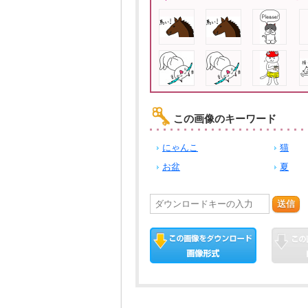
この画像のキーワード
にゃんこ
猫
お盆
夏
送信