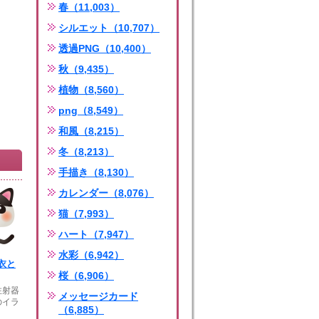
春（11,003）
シルエット（10,707）
透過PNG（10,400）
秋（9,435）
植物（8,560）
png（8,549）
和風（8,215）
冬（8,213）
手描き（8,130）
カレンダー（8,076）
猫（7,993）
ハート（7,947）
水彩（6,942）
衣と
桜（6,906）
注射器
メッセージカード
のイラ
（6,885）