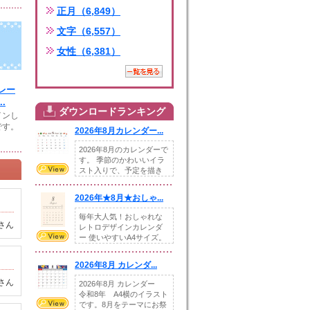
正月（6,849）
文字（6,557）
女性（6,381）
レー
.
ダウンロードランキング
インし
です。
2026年8月カレンダー...
2026年8月のカレンダーで
す。 季節のかわいいイラ
スト入りで、予定を描き
込めるスペ...
2026年★8月★おしゃ...
毎年大人気！おしゃれな
さん
レトロデザインカレンダ
ー 使いやすいA4サイズ。
illust...
2026年8月 カレンダ...
さん
2026年8月 カレンダー
令和8年 A4横のイラスト
です。8月をテーマにお祭