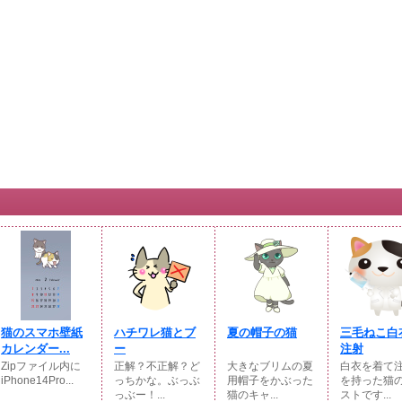
猫のスマホ壁紙
ハチワレ猫とブ
夏の帽子の猫
三毛ねこ白
カレンダー...
ー
注射
Zipファイル内に
正解？不正解？ど
大きなブリムの夏
白衣を着て
iPhone14Pro...
っちかな。ぶっぶ
用帽子をかぶった
を持った猫
っぶー！...
猫のキャ...
ストです...