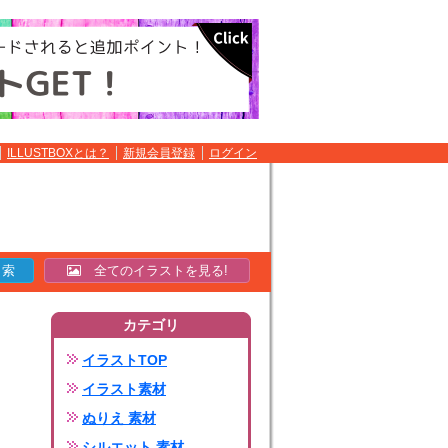
ILLUSTBOXとは？
新規会員登録
ログイン
全てのイラストを見る!
カテゴリ
イラストTOP
イラスト素材
ぬりえ 素材
シルエット 素材