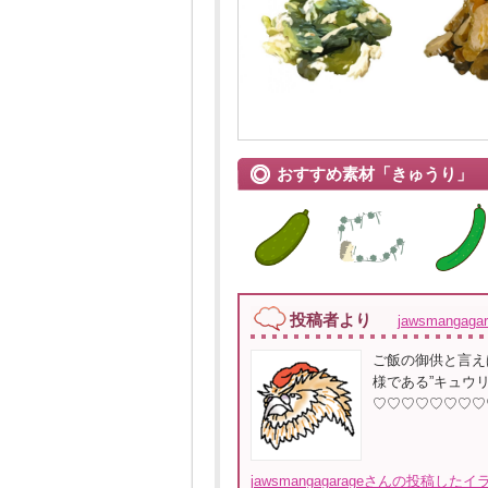
おすすめ素材「きゅうり」
投稿者より
jawsmangag
ご飯の御供と言え
様である”キュウ
♡♡♡♡♡♡♡♡
jawsmangagarageさんの投稿した