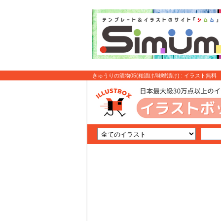
きゅうりの漬物05(粕漬け/味噌漬け) : イラスト無料