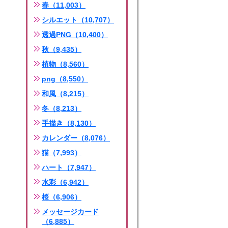
春（11,003）
シルエット（10,707）
透過PNG（10,400）
秋（9,435）
植物（8,560）
png（8,550）
和風（8,215）
冬（8,213）
手描き（8,130）
カレンダー（8,076）
猫（7,993）
ハート（7,947）
水彩（6,942）
桜（6,906）
メッセージカード
（6,885）