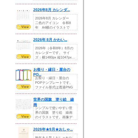
りの提...
2026年8月 カレンダ...
2026年8月 カレンダー
二色のアイコン 令和8
年 A4横のイラストで
す。8月をテ...
2026年 8月 かわい...
2026年（令和8年）8月の
カレンダーです。 サイ
ズ：横1480px 縦1047px...
お祭り・縁日・屋台の
PO...
お祭り・縁日・屋台の
POPテンプレートです。
ファイル形式は透過PNG
です。---太め...
世界の国旗 塗り絵 線
画
シンプルで使いやすい世
界の国旗 塗り絵 線画
のイラストです。画像デ
ータとEPSデータ...
2026年★9月★おしゃ...
毎年大人気！おしゃれな