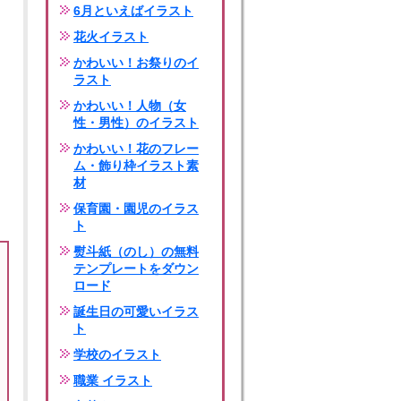
6月といえばイラスト
花火イラスト
かわいい！お祭りのイ
ラスト
かわいい！人物（女
性・男性）のイラスト
かわいい！花のフレー
ム・飾り枠イラスト素
材
保育園・園児のイラス
ト
熨斗紙（のし）の無料
テンプレートをダウン
ロード
誕生日の可愛いイラス
ト
学校のイラスト
職業 イラスト