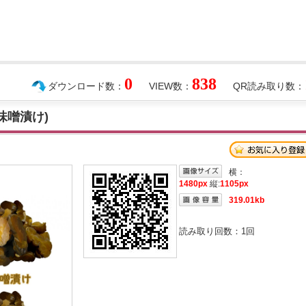
0
838
ダウンロード数：
VIEW数：
QR読み取り数：
味噌漬け)
横：
1480px
縦:
1105px
319.01kb
読み取り回数：
1
回