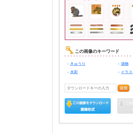
この画像のキーワード
きゅうり
漬物
水彩
イラス
送信