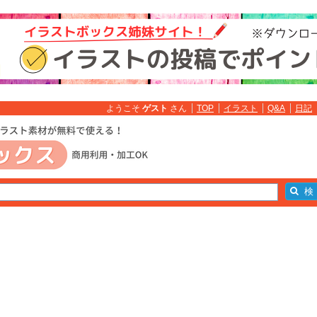
ようこそ
ゲスト
さん
TOP
イラスト
Q&A
日記