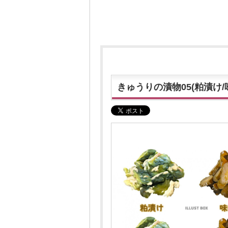
きゅうりの漬物05(粕漬け/