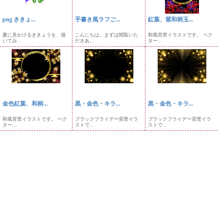
png ききょ...
手書き風ラフご...
紅葉、紫和柄玉...
夏に見かけるききょうを、描
こんにちは。まずは閲覧いた
和風背景イラストです。 ベク
いてみ...
だきあ...
ター...
金色紅葉、和柄...
黒・金色・キラ...
黒・金色・キラ...
和風背景イラストです。 ベク
ブラックフライデー背景イラ
ブラックフライデー背景イラ
ター...
ストで...
ストで...