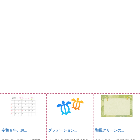
令和８年、20...
グラデーション...
和風グリーンの...