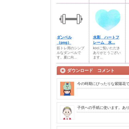
ダンベル
水彩 ハートフ
（png）
レーム 水...
筋トレ用のシンプ
kociご覧いただき
ルなダンベルで
ありがとうござい
す。夏に向...
ます...
ダウンロード コメント
今の時期にぴったりな紫陽花
子供への手紙に使います。あ