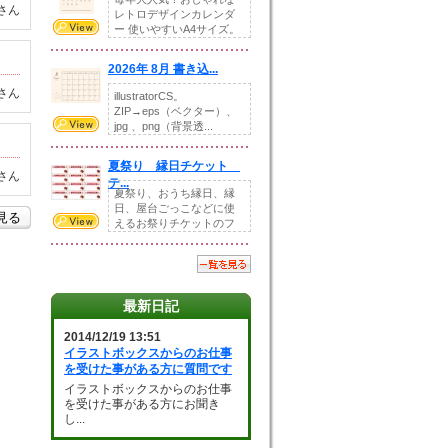
さん
レトロデザインカレンダ
ー 使いやすいA4サイズ。
illust...
2026年 8月 書き込...
さん
illustratorCS。
ZIP→eps（ベクター）、
jpg 、png（背景透...
夏祭り 縁日チケット
さん
テ...
夏祭り、おうち縁日、縁
日、屋台ごっこなどに使
を見る
えるお祭りチケットのフ
ォーマットです。Z...
最新日記
2014/12/19 13:51
イラストボックスからのお仕事
を受けた事がある方に質問です
イラストボックスからのお仕事
を受けた事がある方にお聞き
し...