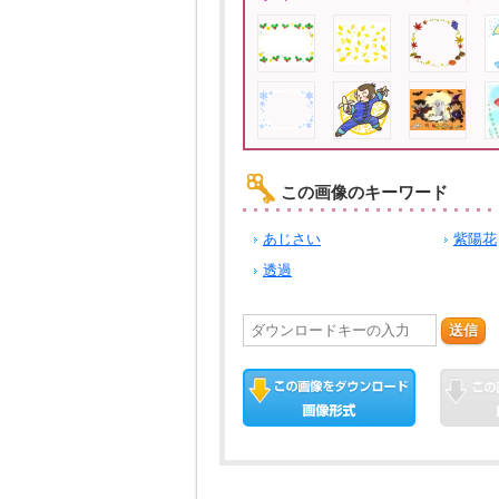
この画像のキーワード
あじさい
紫陽花
透過
送信