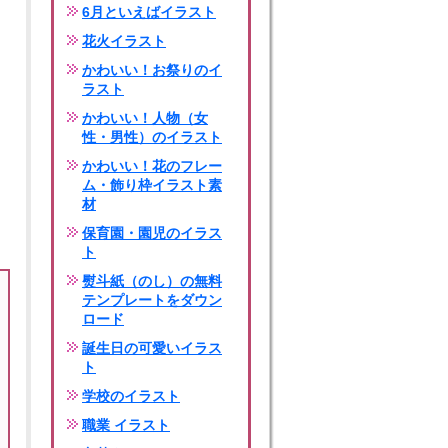
6月といえばイラスト
花火イラスト
かわいい！お祭りのイ
ラスト
かわいい！人物（女
性・男性）のイラスト
かわいい！花のフレー
ム・飾り枠イラスト素
材
保育園・園児のイラス
ト
熨斗紙（のし）の無料
テンプレートをダウン
ロード
誕生日の可愛いイラス
ト
学校のイラスト
職業 イラスト