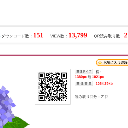
151
13,799
2
ダウンロード数：
VIEW数：
QR読み取り数：
横：
1380px
縦:
1021px
1054.79kb
読み取り回数：
21
回