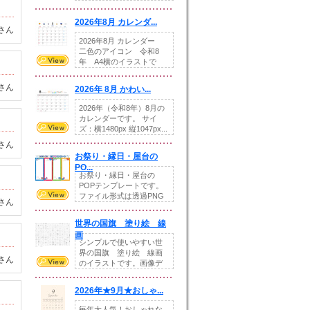
りの提...
2026年8月 カレンダ...
さん
2026年8月 カレンダー
二色のアイコン 令和8
年 A4横のイラストで
す。8月をテ...
さん
2026年 8月 かわい...
2026年（令和8年）8月の
カレンダーです。 サイ
ズ：横1480px 縦1047px...
さん
お祭り・縁日・屋台の
PO...
お祭り・縁日・屋台の
POPテンプレートです。
ファイル形式は透過PNG
さん
です。---太め...
世界の国旗 塗り絵 線
画
シンプルで使いやすい世
界の国旗 塗り絵 線画
さん
のイラストです。画像デ
ータとEPSデータ...
2026年★9月★おしゃ...
毎年大人気！おしゃれな