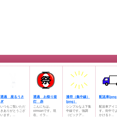
透過 座るうさ
透過 お祭り提
漫符（集中線）
配送車(pn
ぎ
灯 赤
(png）
いつもご覧いただ
こんにちは。
シンプルな上下集
配送車アイ
きありがとうござ
oimsanです。現
中線です。強調
す。街中で
います。...
在、イラ...
（ピックア...
かけるト...