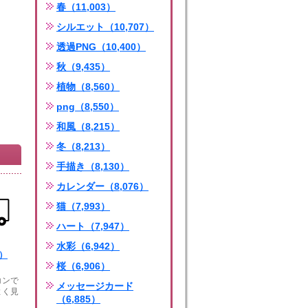
春（11,003）
シルエット（10,707）
透過PNG（10,400）
秋（9,435）
植物（8,560）
png（8,550）
和風（8,215）
冬（8,213）
手描き（8,130）
カレンダー（8,076）
猫（7,993）
ハート（7,947）
水彩（6,942）
g）
桜（6,906）
コンで
メッセージカード
よく見
（6,885）