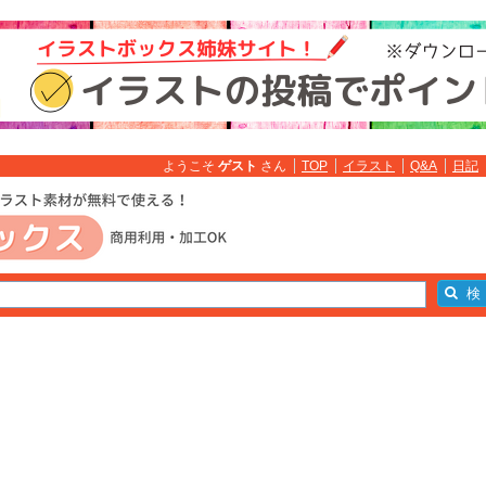
ようこそ
ゲスト
さん
TOP
イラスト
Q&A
日記