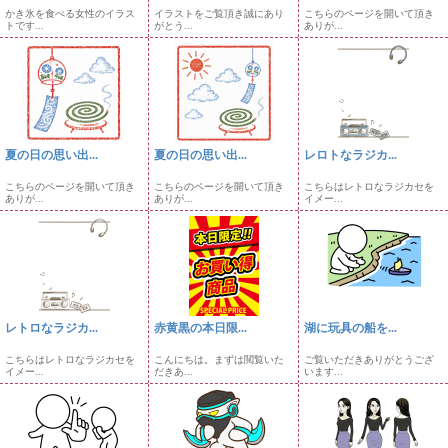
かき氷を食べる女性のイラス
イラストをご覧頂き誠にあり
こちらのページを開いて頂き
トです...
がとう...
ありが...
夏の日の思い出...
夏の日の思い出...
レロトなラジカ...
こちらのページを開いて頂き
こちらのページを開いて頂き
こちらはレトロなラジカセを
ありが...
ありが...
イメー...
レトロなラジカ...
赤黄黒の本日限...
湖に玩具の船を...
こちらはレトロなラジカセを
こんにちは。まずは閲覧いた
ご覧いただきありがとうござ
イメー...
だきあ...
います...