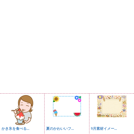
かき氷を食べる...
夏のかわいいフ...
9月素材イメー...