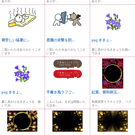
ありが...
ありが...
ありが...
寝苦しい猛暑に...
悪魔の攻撃を防...
png ききょ...
ご覧いただきありがとうござ
ご覧いただきありがとうござ
夏に見かけるききょうを描い
います...
います...
てみま...
png ききょ...
手書き風ラフご...
紅葉、紫和柄玉...
夏に見かけるききょうを、描
こんにちは。まずは閲覧いた
和風背景イラストです。 ベク
いてみ...
だきあ...
ター...