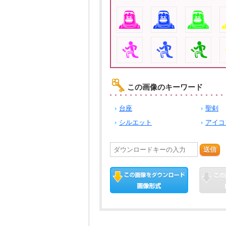
この画像のキーワード
台座
聖剣
シルエット
アイコ
送信