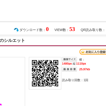
0
53
ダウンロード数：
VIEW数：
QR読み取り数：
のシルエット
横：
1480px
縦:
1110px
25.97kb
読み取り回数：
1
回