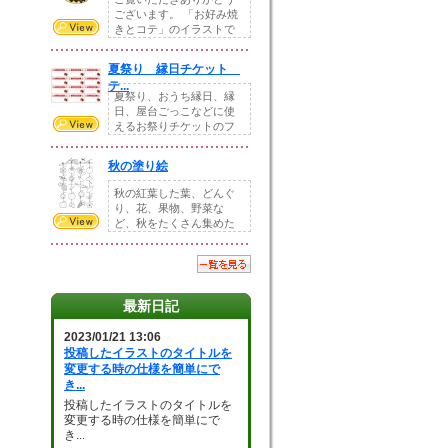
ございます。 「お好み焼
きとコテ」のイラストで
す。 ホームペー...
夏祭り 縁日チケット
テ...
夏祭り、おうち縁日、縁
日、屋台ごっこなどに使
えるお祭りチケットのフ
ォーマットです。Z...
秋の塗り絵
秋の紅葉した葉、どんぐ
り、花、果物、野菜な
ど、秋をたくさん集めた
塗り絵素材です。小さ...
最新日記
2023/01/21 13:06
投稿したイラストのタイトルを
変更する時の仕様を簡単にで
き...
投稿したイラストのタイトルを
変更する時の仕様を簡単にで
き...