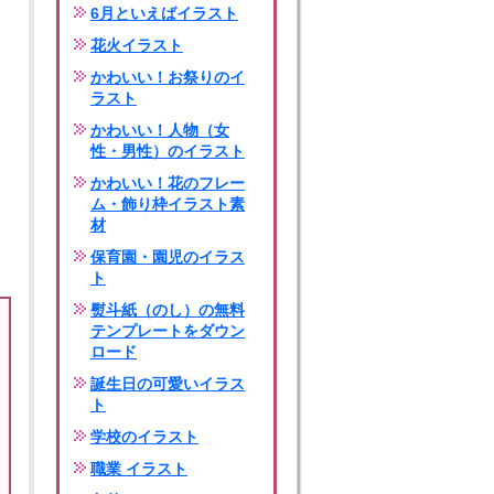
6月といえばイラスト
花火イラスト
かわいい！お祭りのイ
ラスト
かわいい！人物（女
性・男性）のイラスト
かわいい！花のフレー
ム・飾り枠イラスト素
材
保育園・園児のイラス
ト
熨斗紙（のし）の無料
テンプレートをダウン
ロード
誕生日の可愛いイラス
ト
学校のイラスト
職業 イラスト