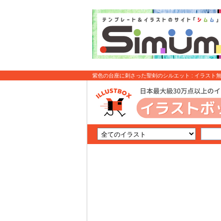
紫色の台座に刺さった聖剣のシルエット : イラスト