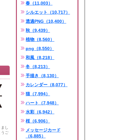
春（11,003）
シルエット（10,717）
透過PNG（10,400）
秋（9,439）
植物（8,560）
png（8,550）
和風（8,218）
冬（8,213）
手描き（8,130）
カレンダー（8,077）
猫（7,994）
ハート（7,948）
水彩（6,942）
桜（6,906）
きまし
メッセージカード
とうご
（6,885）