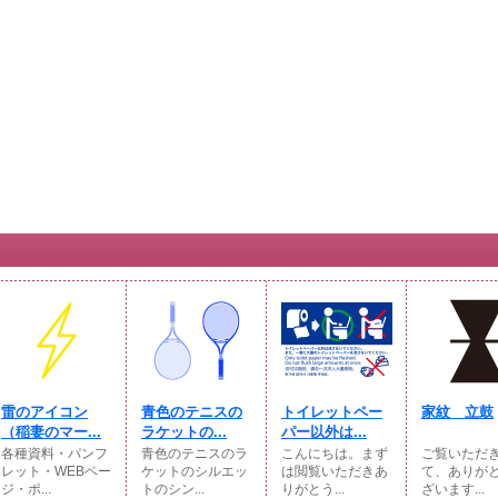
雷のアイコン
青色のテニスの
トイレットペー
家紋 立鼓
（稲妻のマー...
ラケットの...
パー以外は...
各種資料・パンフ
青色のテニスのラ
こんにちは。まず
ご覧いただ
レット・WEBペー
ケットのシルエッ
は閲覧いただきあ
て、ありが
ジ・ポ...
トのシン...
りがとう...
ざいます...