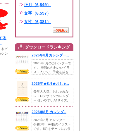
正月（6,849）
文字（6,557）
女性（6,381）
する
.
ダウンロードランキング
するピ
のシン
2026年8月カレンダー...
2026年8月のカレンダーで
す。 季節のかわいいイラ
スト入りで、予定を描き
込めるスペ...
2026年★8月★おしゃ...
毎年大人気！おしゃれな
レトロデザインカレンダ
ー 使いやすいA4サイズ。
illust...
2026年8月 カレンダ...
2026年8月 カレンダー
令和8年 A4横のイラスト
です。8月をテーマにお祭