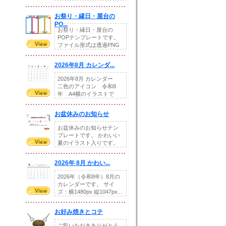
りの提...
お祭り・縁日・屋台の
PO...
お祭り・縁日・屋台の
POPテンプレートです。
ファイル形式は透過PNG
です。---太め...
2026年8月 カレンダ...
2026年8月 カレンダー
二色のアイコン 令和8
年 A4横のイラストで
す。8月をテ...
お盆休みのお知らせ
お盆休みのお知らせテン
プレートです。 かわいい
夏のイラスト入りです。
休業日の日付けを...
2026年 8月 かわい...
2026年（令和8年）8月の
カレンダーです。 サイ
ズ：横1480px 縦1047px...
お好み焼きとコテ
ご覧いただきありがとう