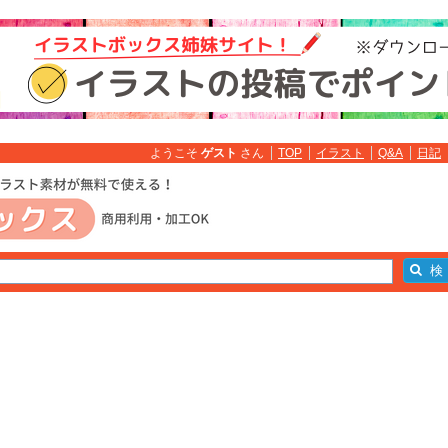
ようこそ
ゲスト
さん
TOP
イラスト
Q&A
日記