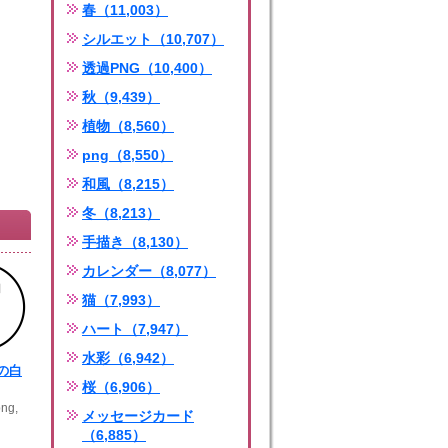
春（11,003）
シルエット（10,707）
透過PNG（10,400）
秋（9,439）
植物（8,560）
png（8,550）
和風（8,215）
冬（8,213）
手描き（8,130）
カレンダー（8,077）
猫（7,993）
ハート（7,947）
水彩（6,942）
の白
桜（6,906）
ng,
メッセージカード
（6,885）