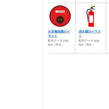
火災報知器のイ
消火器のイラス
ラスト
ト
配布データ png,
配布データ png,
eps（Illus...
eps（Illus...