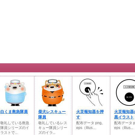
白くま救急隊員
柴犬レスキュー
火災報知器を押
火災報知器
隊員
す
黒イラスト
敬礼している救急
敬礼しているレス
配布データ png,
配布データ p
隊員シリーズのイ
キュー隊員シリー
eps（Illus...
eps（Illus...
ラストで...
ズのイラ...