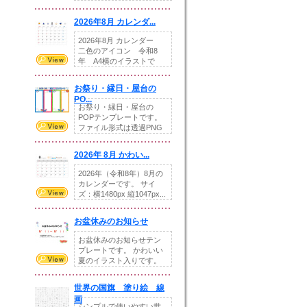
りの提...
2026年8月 カレンダ...
2026年8月 カレンダー
二色のアイコン 令和8
年 A4横のイラストで
す。8月をテ...
お祭り・縁日・屋台の
PO...
お祭り・縁日・屋台の
POPテンプレートです。
ファイル形式は透過PNG
です。---太め...
2026年 8月 かわい...
2026年（令和8年）8月の
カレンダーです。 サイ
ズ：横1480px 縦1047px...
お盆休みのお知らせ
お盆休みのお知らせテン
プレートです。 かわいい
夏のイラスト入りです。
休業日の日付けを...
世界の国旗 塗り絵 線
画
シンプルで使いやすい世