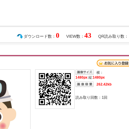
0
43
ダウンロード数：
VIEW数：
QR読み取り数：
横：
1480px
縦:
1480px
262.42kb
読み取り回数：
1
回