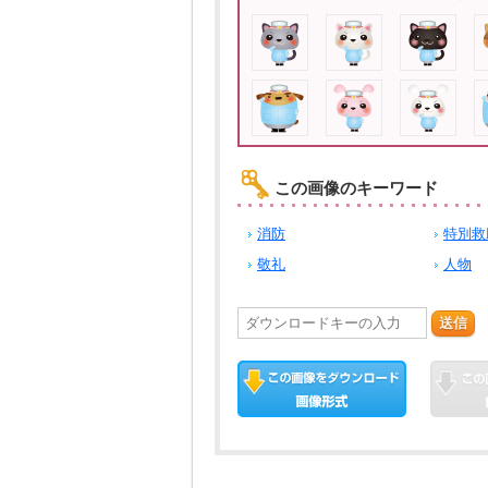
この画像のキーワード
消防
特別救
敬礼
人物
送信