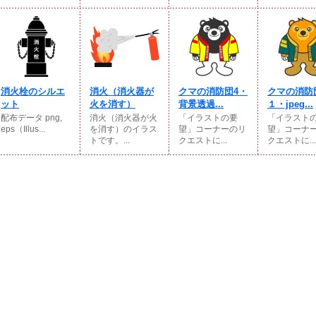
消火栓のシルエ
消火（消火器が
クマの消防団4・
クマの消防
ット
火を消す）
背景透過...
１・jpeg...
配布データ png,
消火（消火器が火
「イラストの要
「イラスト
eps（Illus...
を消す）のイラス
望」コーナーのリ
望」コーナ
トです。...
クエストに...
クエストに...