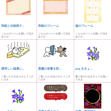
和紙と伝統柄テ...
和紙のフレーム
縦のフレーム
こちらのページを開いて頂き
こちらのページを開いて頂き
こちらのページを開いて頂き
ありが...
ありが...
ありが...
寝苦しい猛暑に...
悪魔の攻撃を防...
png ききょ...
ご覧いただきありがとうござ
ご覧いただきありがとうござ
夏に見かけるききょうを描い
います...
います...
てみま...