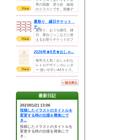
界の国旗 塗り絵 線画
のイラストです。画像デ
ータとEPSデータ...
夏祭り 縁日チケット
テ...
夏祭り、おうち縁日、縁
日、屋台ごっこなどに使
えるお祭りチケットのフ
ォーマットです。Z...
2026年★9月★おしゃ...
毎年大人気！おしゃれな
レトロデザインカレンダ
ー 使いやすいA4サイズ。
illust...
最新日記
2023/01/21 13:06
投稿したイラストのタイトルを
変更する時の仕様を簡単にで
き...
投稿したイラストのタイトルを
変更する時の仕様を簡単にで
き...