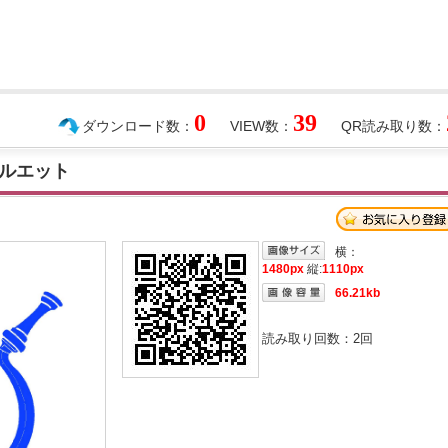
0
39
ダウンロード数：
VIEW数：
QR読み取り数：
ルエット
横：
1480px
縦:
1110px
66.21kb
読み取り回数：
2
回