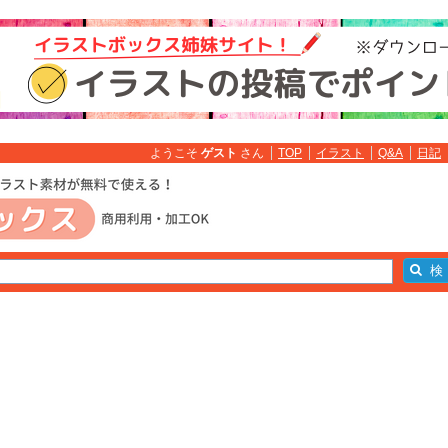
ようこそ
ゲスト
さん
TOP
イラスト
Q&A
日記