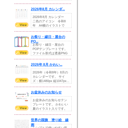
りの提...
2026年8月 カレンダ...
2026年8月 カレンダー
二色のアイコン 令和8
年 A4横のイラストで
す。8月をテ...
お祭り・縁日・屋台の
PO...
お祭り・縁日・屋台の
POPテンプレートです。
ファイル形式は透過PNG
です。---太め...
2026年 8月 かわい...
2026年（令和8年）8月の
カレンダーです。 サイ
ズ：横1480px 縦1047px...
お盆休みのお知らせ
お盆休みのお知らせテン
プレートです。 かわいい
夏のイラスト入りです。
休業日の日付けを...
世界の国旗 塗り絵 線
画
シンプルで使いやすい世