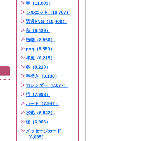
春（11,003）
シルエット（10,707）
透過PNG（10,400）
秋（9,439）
植物（8,560）
png（8,550）
和風（8,215）
冬（8,213）
手描き（8,130）
カレンダー（8,077）
猫（7,993）
ハート（7,947）
水彩（6,942）
桜（6,906）
メッセージカード
（6,885）