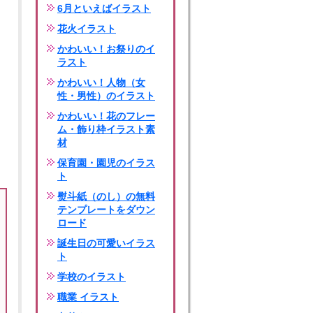
6月といえばイラスト
花火イラスト
かわいい！お祭りのイ
ラスト
かわいい！人物（女
性・男性）のイラスト
かわいい！花のフレー
ム・飾り枠イラスト素
材
保育園・園児のイラス
ト
熨斗紙（のし）の無料
テンプレートをダウン
ロード
誕生日の可愛いイラス
ト
学校のイラスト
職業 イラスト