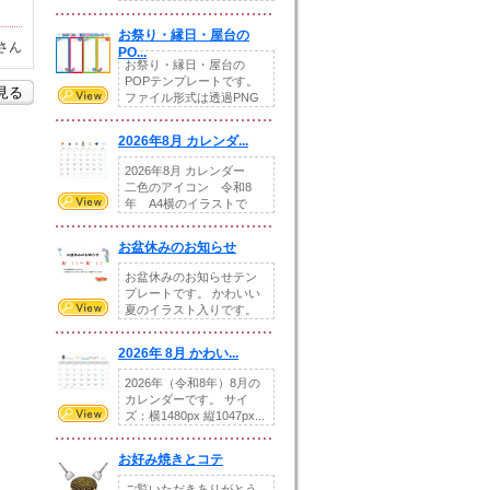
りの提...
お祭り・縁日・屋台の
さん
PO...
お祭り・縁日・屋台の
POPテンプレートです。
を見る
ファイル形式は透過PNG
です。---太め...
2026年8月 カレンダ...
2026年8月 カレンダー
二色のアイコン 令和8
年 A4横のイラストで
す。8月をテ...
お盆休みのお知らせ
お盆休みのお知らせテン
プレートです。 かわいい
夏のイラスト入りです。
休業日の日付けを...
2026年 8月 かわい...
2026年（令和8年）8月の
カレンダーです。 サイ
ズ：横1480px 縦1047px...
お好み焼きとコテ
ご覧いただきありがとう