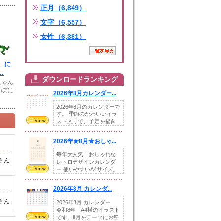
正月（6,849）
文字（6,557）
女性（6,381）
、に
.
ダウンロードランキング
にゃん
っぽに
2026年8月カレンダー...
2026年8月のカレンダーで
す。 季節のかわいいイラ
スト入りで、予定を描き
込めるスペ...
2026年★8月★おしゃ...
毎年大人気！おしゃれな
さん
レトロデザインカレンダ
ー 使いやすいA4サイズ。
illust...
2026年8月 カレンダ...
さん
2026年8月 カレンダー
令和8年 A4横のイラスト
です。8月をテーマにお祭