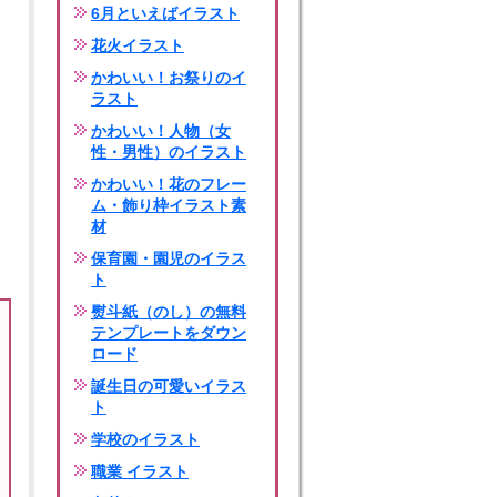
6月といえばイラスト
花火イラスト
かわいい！お祭りのイ
ラスト
かわいい！人物（女
性・男性）のイラスト
かわいい！花のフレー
ム・飾り枠イラスト素
材
保育園・園児のイラス
ト
熨斗紙（のし）の無料
テンプレートをダウン
ロード
誕生日の可愛いイラス
ト
学校のイラスト
職業 イラスト