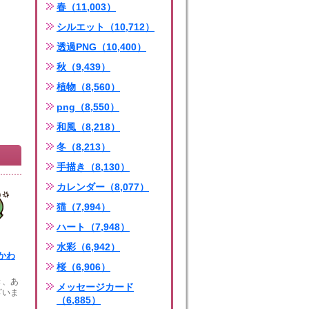
春（11,003）
シルエット（10,712）
透過PNG（10,400）
秋（9,439）
植物（8,560）
png（8,550）
和風（8,218）
冬（8,213）
手描き（8,130）
カレンダー（8,077）
猫（7,994）
ハート（7,948）
水彩（6,942）
かわ
桜（6,906）
き、あ
メッセージカード
ざいま
（6,885）