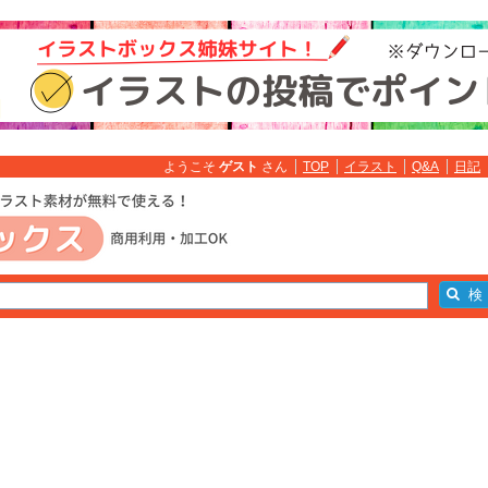
ようこそ
ゲスト
さん
TOP
イラスト
Q&A
日記