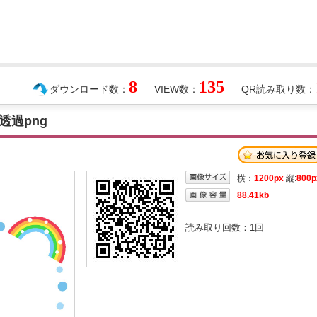
8
135
ダウンロード数：
VIEW数：
QR読み取り数：
過png
横：
1200px
縦:
800p
88.41kb
読み取り回数：
1
回