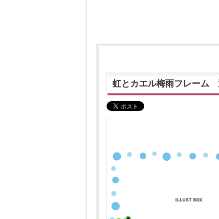
虹とカエル梅雨フレーム 透