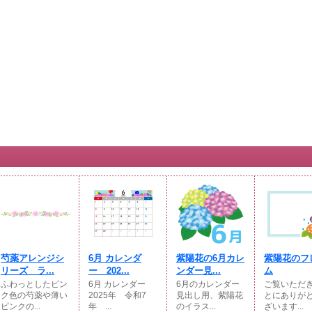
芍薬アレンジシ
6月 カレンダ
紫陽花の6月カレ
紫陽花のフ
リーズ ラ...
ー 202...
ンダー見...
ム
ふわっとしたピン
6月 カレンダー
6月のカレンダー
ご覧いただ
ク色の芍薬や薄い
2025年 令和7
見出し用、紫陽花
とにありが
ピンクの...
年 ...
のイラス...
ざいます...