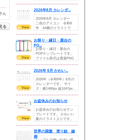
りの提...
2026年8月 カレンダ...
さん
2026年8月 カレンダー
二色のアイコン 令和8
を見る
年 A4横のイラストで
す。8月をテ...
お祭り・縁日・屋台の
PO...
お祭り・縁日・屋台の
POPテンプレートです。
ファイル形式は透過PNG
です。---太め...
2026年 8月 かわい...
2026年（令和8年）8月の
カレンダーです。 サイ
ズ：横1480px 縦1047px...
お盆休みのお知らせ
お盆休みのお知らせテン
プレートです。 かわいい
夏のイラスト入りです。
休業日の日付けを...
世界の国旗 塗り絵 線
画
シンプルで使いやすい世