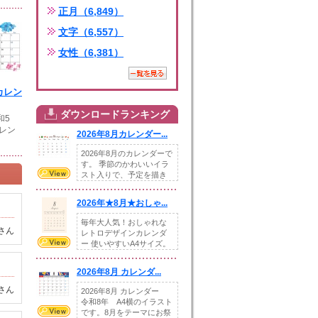
正月（6,849）
文字（6,557）
女性（6,381）
月カレン
ダウンロードランキング
和5
レン
2026年8月カレンダー...
2026年8月のカレンダーで
す。 季節のかわいいイラ
スト入りで、予定を描き
込めるスペ...
2026年★8月★おしゃ...
毎年大人気！おしゃれな
さん
レトロデザインカレンダ
ー 使いやすいA4サイズ。
illust...
2026年8月 カレンダ...
さん
2026年8月 カレンダー
令和8年 A4横のイラスト
です。8月をテーマにお祭