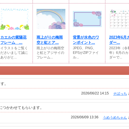
カエルの紫陽花
雨上がりの梅雨
背景が水色のワ
2023年6
フレーム ...
空と虹とア...
ンポイント...
ダー...
イラストをご覧く
雨上がりの梅雨空
JPEG、PNG、
2023年（令
ださいまして誠に
と虹とアジサイの
EPSがZIPファイ
年）6月のカ
ありがと...
フレーム...
ル...
ダーで...
ます。
2026/06/22 14:15
そばっち
につかわせてもらいます。
2026/06/09 13:36
うめうめちゃん