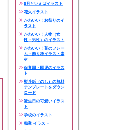
6月といえばイラスト
花火イラスト
かわいい！お祭りのイ
ラスト
かわいい！人物（女
性・男性）のイラスト
かわいい！花のフレー
ム・飾り枠イラスト素
材
保育園・園児のイラス
ト
熨斗紙（のし）の無料
テンプレートをダウン
ロード
誕生日の可愛いイラス
ト
学校のイラスト
職業 イラスト