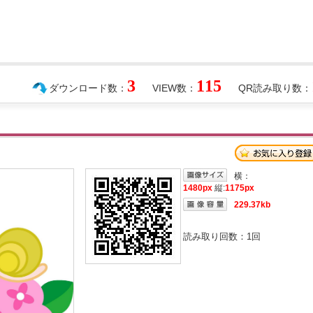
3
115
ダウンロード数：
VIEW数：
QR読み取り数：
横：
1480px
縦:
1175px
229.37kb
読み取り回数：
1
回