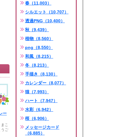
春（11,003）
シルエット（10,707）
透過PNG（10,400）
秋（9,439）
植物（8,560）
png（8,550）
和風（8,215）
冬（8,213）
手描き（8,130）
カレンダー（8,077）
猫（7,993）
ハート（7,947）
水彩（6,942）
レー
桜（6,906）
きまこ
メッセージカード
とうご
（6,885）