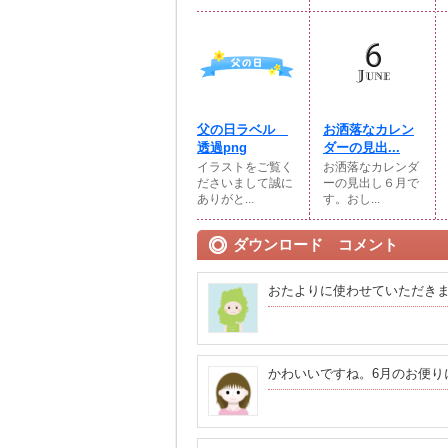
父の日ラベル
お洒落なカレン
透過png
ダーの見出...
イラストをご覧く
お洒落なカレンダ
ださいまして誠に
ーの見出し６月で
ありがと...
す。おし...
ダウンロード コメント
おたよりに使わせていただき
かわいいですね。6月のお便り