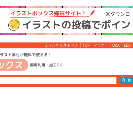
ようこそ
ゲスト
さん
TOP
イラスト
Q&A
日記