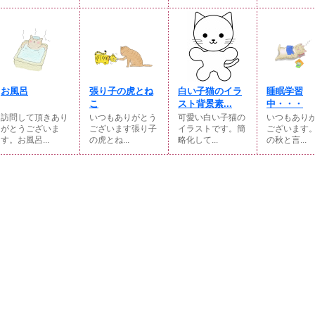
お風呂
張り子の虎とね
白い子猫のイラ
睡眠学習
こ
スト背景素...
中・・・
訪問して頂きあり
いつもありがとう
可愛い白い子猫の
いつもあり
がとうございま
ございます張り子
イラストです。簡
ございます
す。お風呂...
の虎とね...
略化して...
の秋と言...