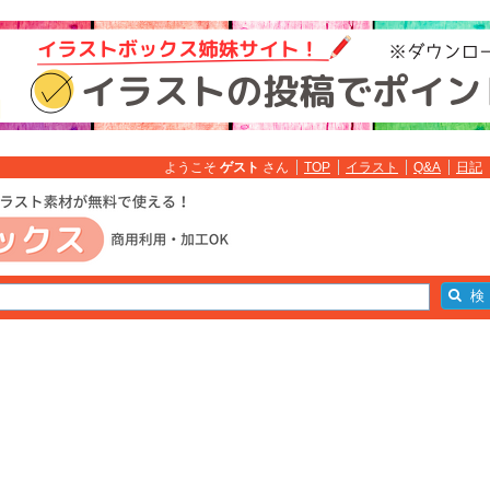
ようこそ
ゲスト
さん
TOP
イラスト
Q&A
日記