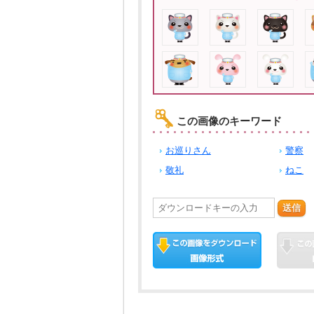
この画像のキーワード
お巡りさん
警察
敬礼
ねこ
送信