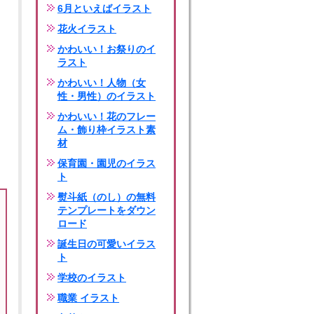
6月といえばイラスト
花火イラスト
かわいい！お祭りのイ
ラスト
かわいい！人物（女
性・男性）のイラスト
かわいい！花のフレー
ム・飾り枠イラスト素
材
保育園・園児のイラス
ト
熨斗紙（のし）の無料
テンプレートをダウン
ロード
誕生日の可愛いイラス
ト
学校のイラスト
職業 イラスト