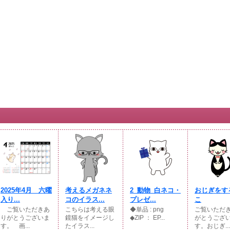
2025年4月 六曜
考えるメガネネ
2_動物_白ネコ・
おじぎをす
入り...
コのイラス...
プレゼ...
こ
ご覧いただきあ
こちらは考える眼
◆単品 : png
ご覧いただ
りがとうございま
鏡猫をイメージし
◆ZIP ： EP...
がとうござ
す。 画...
たイラス...
す。おじぎ...