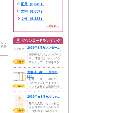
正月（6,849）
文字（6,557）
女性（6,383）
ダウンロードランキング
がとう
。読書
2026年8月カレンダー...
2026年8月のカレンダーで
す。 季節のかわいいイラ
スト入りで、予定を描き
込めるスペ...
お祭り・縁日・屋台の
PO...
お祭り・縁日・屋台の
POPテンプレートです。
ファイル形式は透過PNG
です。---太め...
2026年★8月★おしゃ...
毎年大人気！おしゃれな
レトロデザインカレンダ
ー 使いやすいA4サイズ。