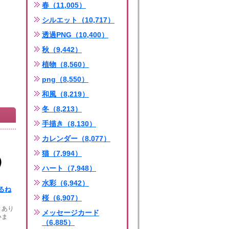
春（11,005）
シルエット（10,717）
透過PNG（10,400）
秋（9,442）
植物（8,560）
png（8,550）
和風（8,219）
冬（8,213）
手描き（8,130）
カレンダー（8,077）
猫（7,994）
ハート（7,948）
水彩（6,942）
るね
桜（6,907）
きあり
メッセージカード
いま
（6,885）