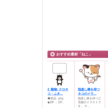
おすすめ素材「ねこ」
2_動物_クロネ
指差し棒を持つ
コ・ふき...
ネコのイラ...
◆単品 : png
指差し棒を持つ三
◆ZIP ： EP...
毛猫のイラストで
す。 チ...