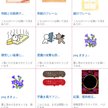
和紙と伝統柄テ...
和紙のフレーム
縦のフレーム
こちらのページを開いて頂き
こちらのページを開いて頂き
こちらのページを開いて頂き
ありが...
ありが...
ありが...
寝苦しい猛暑に...
悪魔の攻撃を防...
png ききょ...
ご覧いただきありがとうござ
ご覧いただきありがとうござ
夏に見かけるききょうを描い
います...
います...
てみま...
png ききょ...
手書き風ラフご...
紅葉、紫和柄玉...
夏に見かけるききょうを、描
こんにちは。まずは閲覧いた
和風背景イラストです。 ベク
いてみ...
だきあ...
ター...