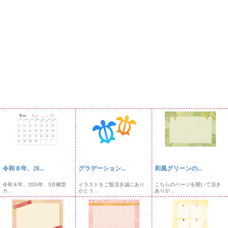
令和８年、20...
グラデーション...
和風グリーンの...
令和８年、2026年、9月横型
イラストをご覧頂き誠にあり
こちらのページを開いて頂き
カ...
がとう...
ありが...