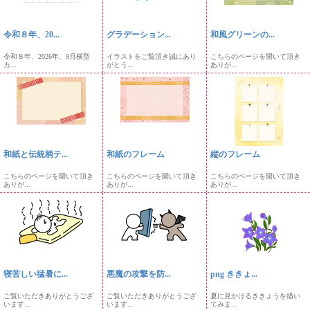
令和８年、20...
グラデーション...
和風グリーンの...
令和８年、2026年、9月横型
イラストをご覧頂き誠にあり
こちらのページを開いて頂き
カ...
がとう...
ありが...
和紙と伝統柄テ...
和紙のフレーム
縦のフレーム
こちらのページを開いて頂き
こちらのページを開いて頂き
こちらのページを開いて頂き
ありが...
ありが...
ありが...
寝苦しい猛暑に...
悪魔の攻撃を防...
png ききょ...
ご覧いただきありがとうござ
ご覧いただきありがとうござ
夏に見かけるききょうを描い
います...
います...
てみま...