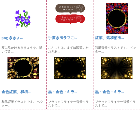
png ききょ...
手書き風ラフご...
紅葉、紫和柄玉...
夏に見かけるききょうを、描
こんにちは。まずは閲覧いた
和風背景イラストです。 ベク
いてみ...
だきあ...
ター...
金色紅葉、和柄...
黒・金色・キラ...
黒・金色・キラ...
和風背景イラストです。 ベク
ブラックフライデー背景イラ
ブラックフライデー背景イラ
ター...
ストで...
ストで...