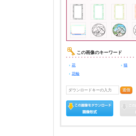
この画像のキーワード
花
猫
花輪
送信