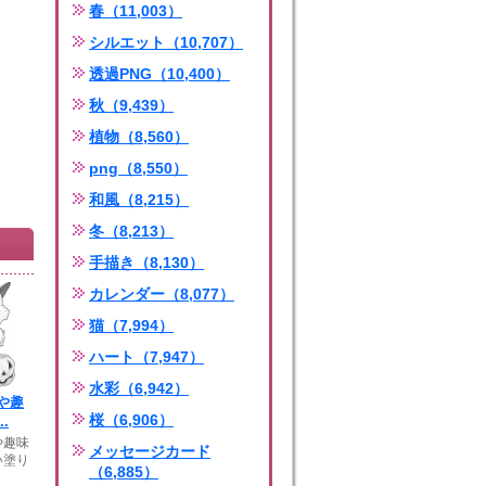
春（11,003）
シルエット（10,707）
透過PNG（10,400）
秋（9,439）
植物（8,560）
png（8,550）
和風（8,215）
冬（8,213）
手描き（8,130）
カレンダー（8,077）
猫（7,994）
ハート（7,947）
水彩（6,942）
や趣
桜（6,906）
.
や趣味
メッセージカード
い塗り
（6,885）