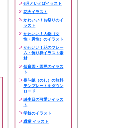
6月といえばイラスト
花火イラスト
かわいい！お祭りのイ
ラスト
かわいい！人物（女
性・男性）のイラスト
かわいい！花のフレー
ム・飾り枠イラスト素
材
保育園・園児のイラス
ト
熨斗紙（のし）の無料
テンプレートをダウン
ロード
誕生日の可愛いイラス
ト
学校のイラスト
職業 イラスト