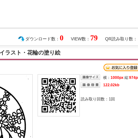
0
79
ダウンロード数：
VIEW数：
QR読み取り数：
イラスト・花輪の塗り絵
横：
1000px
縦:
974p
122.02kb
読み取り回数：
1
回