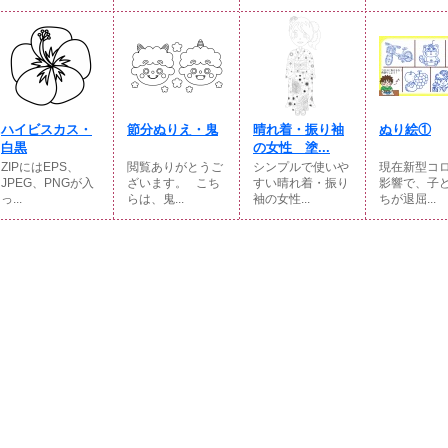
ハイビスカス・
節分ぬりえ・鬼
晴れ着・振り袖
ぬり絵①
白黒
の女性 塗...
ZIPにはEPS、
閲覧ありがとうご
シンプルで使いや
現在新型コ
JPEG、PNGが入
ざいます。⠀こち
すい晴れ着・振り
影響で、子
っ...
らは、鬼...
袖の女性...
ちが退屈...