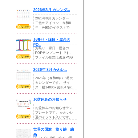
りの提...
2026年8月 カレンダ...
2026年8月 カレンダー
二色のアイコン 令和8
年 A4横のイラストで
す。8月をテ...
お祭り・縁日・屋台の
PO...
お祭り・縁日・屋台の
POPテンプレートです。
ファイル形式は透過PNG
です。---太め...
2026年 8月 かわい...
2026年（令和8年）8月の
カレンダーです。 サイ
ズ：横1480px 縦1047px...
お盆休みのお知らせ
お盆休みのお知らせテン
プレートです。 かわいい
夏のイラスト入りです。
休業日の日付けを...
世界の国旗 塗り絵 線
画
シンプルで使いやすい世