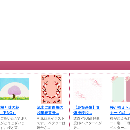
桜と菜の花
流水に紅白梅の
【JPG画像】春
桜が添えら
（PNG）
和風春背景...
爛漫桜和...
カード縦 ..
ご覧いただきあり
和風背景イラスト
透過PNG(高解像
桜が添えら
がとうございま
です。 ベクターは
度)やベクターaiが
ード縦 二
す。桜と菜...
統合さ...
必...
ベクター...