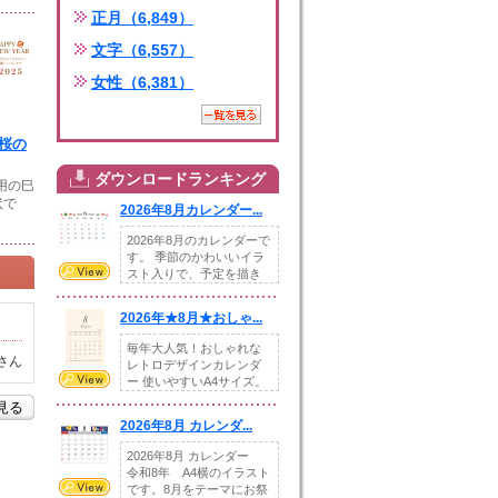
正月（6,849）
文字（6,557）
女性（6,381）
と桜の
ダウンロードランキング
年用の巳
状で
2026年8月カレンダー...
2026年8月のカレンダーで
す。 季節のかわいいイラ
スト入りで、予定を描き
込めるスペ...
2026年★8月★おしゃ...
毎年大人気！おしゃれな
さん
レトロデザインカレンダ
ー 使いやすいA4サイズ。
illust...
を見る
2026年8月 カレンダ...
2026年8月 カレンダー
令和8年 A4横のイラスト
です。8月をテーマにお祭