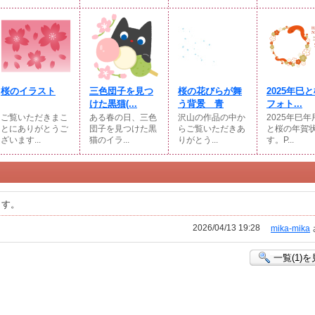
桜のイラスト
三色団子を見つ
桜の花びらが舞
2025年巳
けた黒猫(...
う背景 青
フォト...
ご覧いただきまこ
ある春の日、三色
沢山の作品の中か
2025年巳
とにありがとうご
団子を見つけた黒
らご覧いただきあ
と桜の年賀
ざいます...
猫のイラ...
りがとう...
す。P...
ます。
2026/04/13 19:28
mika-mika
一覧(1)