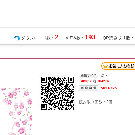
2
193
ダウンロード数：
VIEW数：
QR読み取り数：
横：
1480px
縦:
1046px
581.62kb
読み取り回数：
2
回