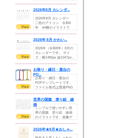
りの提...
2026年8月 カレンダ...
2026年8月 カレンダー
二色のアイコン 令和8
年 A4横のイラストで
す。8月をテ...
2026年 8月 かわい...
2026年（令和8年）8月の
カレンダーです。 サイ
ズ：横1480px 縦1047px...
お祭り・縁日・屋台の
PO...
お祭り・縁日・屋台の
POPテンプレートです。
ファイル形式は透過PNG
です。---太め...
世界の国旗 塗り絵 線
画
シンプルで使いやすい世
界の国旗 塗り絵 線画
のイラストです。画像デ
ータとEPSデータ...
2026年★9月★おしゃ...
毎年大人気！おしゃれな