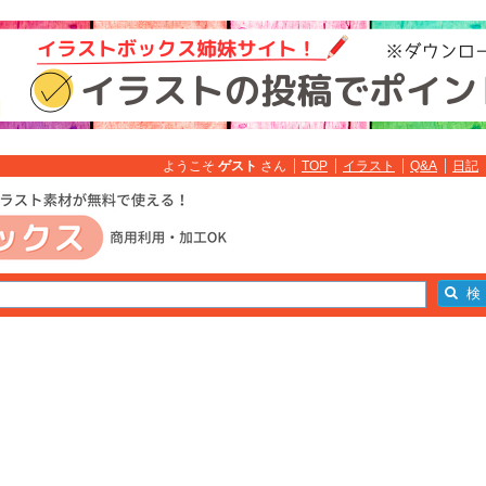
ようこそ
ゲスト
さん
TOP
イラスト
Q&A
日記