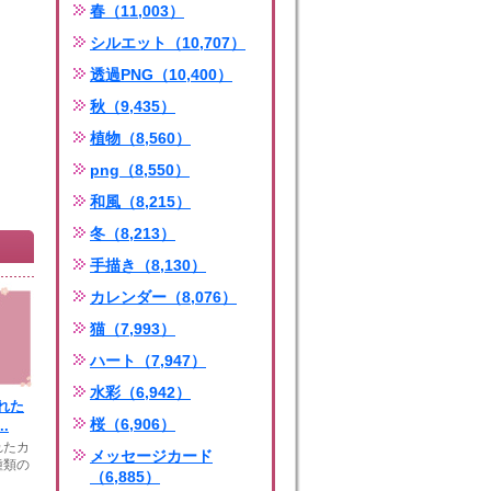
春（11,003）
シルエット（10,707）
透過PNG（10,400）
秋（9,435）
植物（8,560）
png（8,550）
和風（8,215）
冬（8,213）
手描き（8,130）
カレンダー（8,076）
猫（7,993）
ハート（7,947）
水彩（6,942）
れた
桜（6,906）
.
れたカ
メッセージカード
種類の
（6,885）