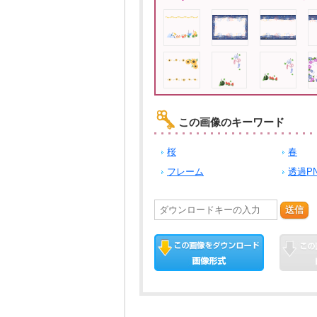
この画像のキーワード
桜
春
フレーム
透過P
送信