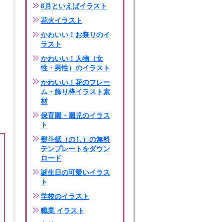
6月といえばイラスト
花火イラスト
かわいい！お祭りのイ
ラスト
かわいい！人物（女
性・男性）のイラスト
かわいい！花のフレー
ム・飾り枠イラスト素
材
保育園・園児のイラス
ト
熨斗紙（のし）の無料
テンプレートをダウン
ロード
誕生日の可愛いイラス
ト
学校のイラスト
職業 イラスト