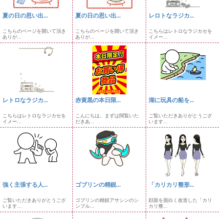
夏の日の思い出...
夏の日の思い出...
レロトなラジカ...
こちらのページを開いて頂き
こちらのページを開いて頂き
こちらはレトロなラジカセを
ありが...
ありが...
イメー...
レトロなラジカ...
赤黄黒の本日限...
湖に玩具の船を...
こちらはレトロなラジカセを
こんにちは。まずは閲覧いた
ご覧いただきありがとうござ
イメー...
だきあ...
います...
強く主張する人...
ゴブリンの精鋭...
「カリカリ整形...
ご覧いただきありがとうござ
ゴブリンの精鋭アサシンのシ
顔面を面白く改造した「カリ
います...
ンプル...
カリ整...