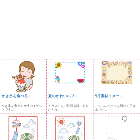
かき氷を食べる...
夏のかわいいフ...
9月素材イメー...
かき氷を食べる女性のイラス
イラストをご覧頂き誠にあり
こちらのページを開いて頂き
トです...
がとう...
ありが...