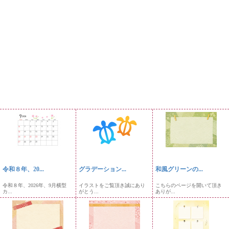
令和８年、20...
グラデーション...
和風グリーンの...
令和８年、2026年、9月横型
イラストをご覧頂き誠にあり
こちらのページを開いて頂き
カ...
がとう...
ありが...