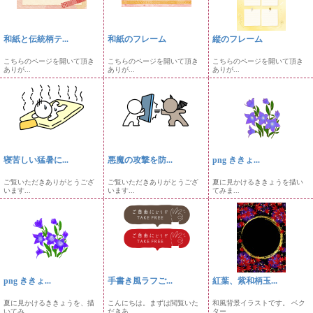
和紙と伝統柄テ...
和紙のフレーム
縦のフレーム
こちらのページを開いて頂き
こちらのページを開いて頂き
こちらのページを開いて頂き
ありが...
ありが...
ありが...
寝苦しい猛暑に...
悪魔の攻撃を防...
png ききょ...
ご覧いただきありがとうござ
ご覧いただきありがとうござ
夏に見かけるききょうを描い
います...
います...
てみま...
png ききょ...
手書き風ラフご...
紅葉、紫和柄玉...
夏に見かけるききょうを、描
こんにちは。まずは閲覧いた
和風背景イラストです。 ベク
いてみ...
だきあ...
ター...