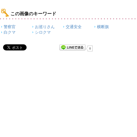
この画像のキーワード
警察官
お巡りさん
交通安全
横断旗
白クマ
シロクマ
0