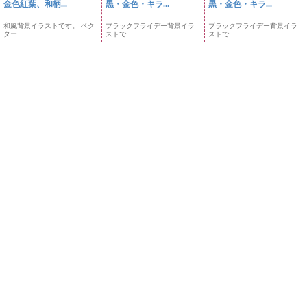
金色紅葉、和柄...
黒・金色・キラ...
黒・金色・キラ...
和風背景イラストです。 ベク
ブラックフライデー背景イラ
ブラックフライデー背景イラ
ター...
ストで...
ストで...