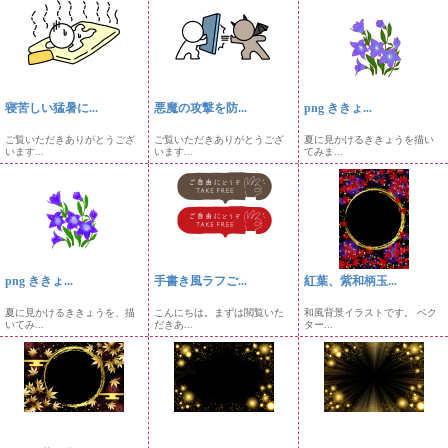
寝苦しい猛暑に...
悪魔の攻撃を防...
png ききょ...
ご覧いただきありがとうござ
ご覧いただきありがとうござ
夏に見かけるききょうを描い
います...
います...
てみま...
png ききょ...
手書き風ラフご...
紅葉、紫和柄玉...
夏に見かけるききょうを、描
こんにちは。まずは閲覧いた
和風背景イラストです。 ベク
いてみ...
だきあ...
ター...