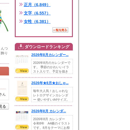
正月（6,849）
文字（6,557）
女性（6,381）
ダウンロードランキング
さんつ
笹飾り
2026年8月カレンダー...
2026年8月のカレンダーで
す。 季節のかわいいイラ
スト入りで、予定を描き
込めるスペ...
2026年★8月★おしゃ...
毎年大人気！おしゃれな
さん
レトロデザインカレンダ
ー 使いやすいA4サイズ。
illust...
を見る
2026年8月 カレンダ...
2026年8月 カレンダー
令和8年 A4横のイラスト
です。8月をテーマにお祭