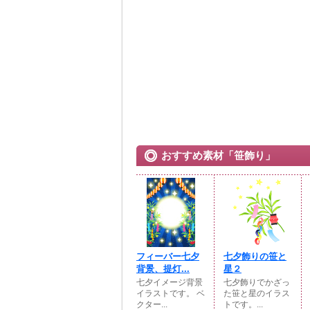
おすすめ素材「笹飾り」
フィーバー七夕
七夕飾りの笹と
背景、提灯...
星２
七夕イメージ背景
七夕飾りでかざっ
イラストです。 ベ
た笹と星のイラス
クター...
トです。...