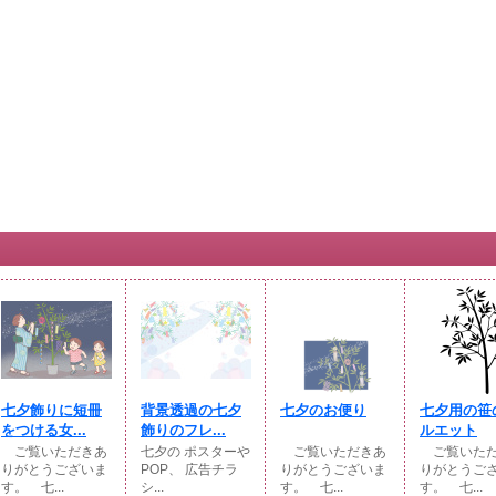
七夕飾りに短冊
背景透過の七夕
七夕のお便り
七夕用の笹
をつける女...
飾りのフレ...
ルエット
ご覧いただきあ
七夕の ポスターや
ご覧いただきあ
ご覧いただ
りがとうございま
POP、 広告チラ
りがとうございま
りがとうご
す。 七...
シ...
す。 七...
す。 七...