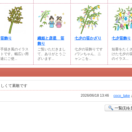
笹飾り
織姫と彦星 笹
七夕の笹かざり
七夕笹飾り
飾り
手描き風のイラス
ご覧いただきまし
七夕の笹飾りです
短冊をたく
トです。幅広い用
て、ありがとうご
♪ワンちゃん、ニ
けた七夕の
途にご使...
ざいます...
ャンこを...
のイラス...
しくて素敵です
2026/06/18 13:46
coco_take
一覧(1)