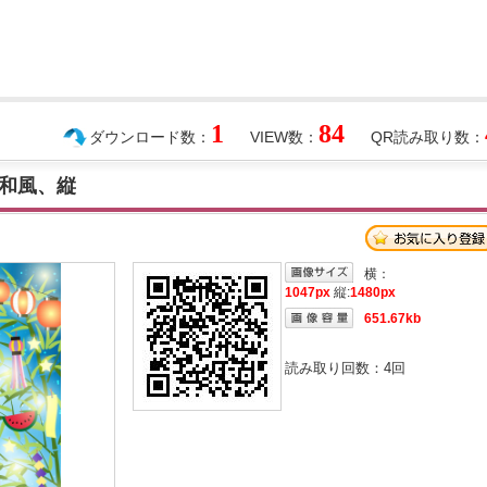
1
84
ダウンロード数：
VIEW数：
QR読み取り数：
和風、縦
横：
1047px
縦:
1480px
651.67kb
読み取り回数：
4
回