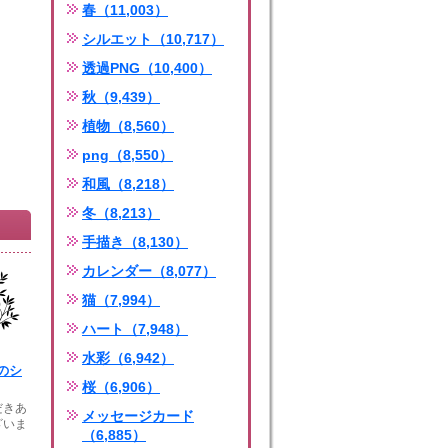
春（11,003）
シルエット（10,717）
透過PNG（10,400）
秋（9,439）
植物（8,560）
png（8,550）
和風（8,218）
冬（8,213）
手描き（8,130）
カレンダー（8,077）
猫（7,994）
ハート（7,948）
水彩（6,942）
のシ
桜（6,906）
きあ
メッセージカード
ざいま
（6,885）