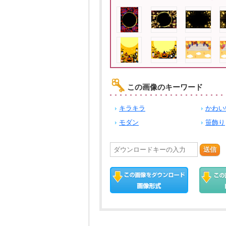
この画像のキーワード
キラキラ
かわい
モダン
笹飾り
送信