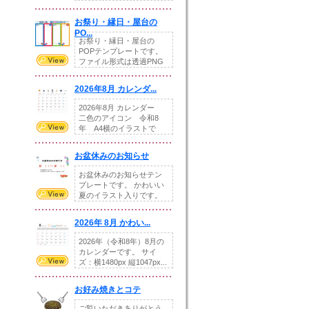
りの提...
お祭り・縁日・屋台の
PO...
お祭り・縁日・屋台の
POPテンプレートです。
ファイル形式は透過PNG
です。---太め...
2026年8月 カレンダ...
2026年8月 カレンダー
二色のアイコン 令和8
年 A4横のイラストで
す。8月をテ...
お盆休みのお知らせ
お盆休みのお知らせテン
プレートです。 かわいい
夏のイラスト入りです。
休業日の日付けを...
2026年 8月 かわい...
2026年（令和8年）8月の
カレンダーです。 サイ
ズ：横1480px 縦1047px...
お好み焼きとコテ
ご覧いただきありがとう