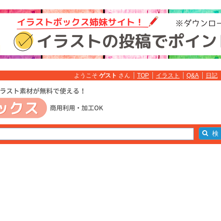
ようこそ
ゲスト
さん
TOP
イラスト
Q&A
日記