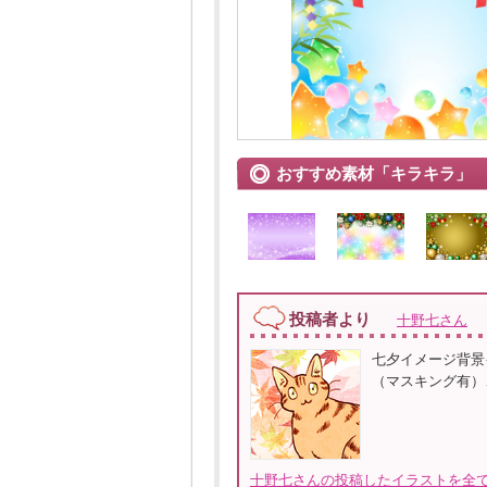
おすすめ素材「キラキラ」
投稿者より
十野七さん
七夕イメージ背景
（マスキング有）、
十野七さんの投稿したイラストを全て見