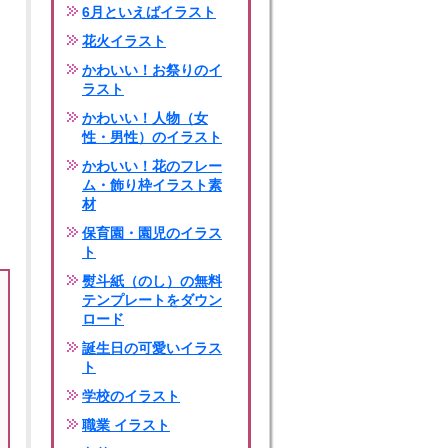
6月といえばイラスト
花火イラスト
かわいい！お祭りのイ
ラスト
かわいい！人物（女
性・男性）のイラスト
かわいい！花のフレー
ム・飾り枠イラスト素
材
保育園・園児のイラス
ト
熨斗紙（のし）の無料
テンプレートをダウン
ロード
誕生日の可愛いイラス
ト
学校のイラスト
職業 イラスト