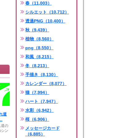
春（11,003）
シルエット（10,712）
透過PNG（10,400）
秋（9,439）
植物（8,560）
png（8,550）
和風（8,215）
冬（8,213）
手描き（8,130）
カレンダー（8,077）
猫（7,994）
ハート（7,947）
水彩（6,942）
れ道
桜（6,906）
.
れ道の
メッセージカード
のシン
（6,885）