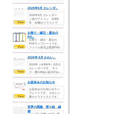
りの提...
2026年8月 カレンダ...
2026年8月 カレンダー
二色のアイコン 令和8
年 A4横のイラストで
す。8月をテ...
お祭り・縁日・屋台の
PO...
お祭り・縁日・屋台の
POPテンプレートです。
ファイル形式は透過PNG
です。---太め...
2026年 8月 かわい...
2026年（令和8年）8月の
カレンダーです。 サイ
ズ：横1480px 縦1047px...
お盆休みのお知らせ
お盆休みのお知らせテン
プレートです。 かわいい
夏のイラスト入りです。
休業日の日付けを...
世界の国旗 塗り絵 線
画
シンプルで使いやすい世