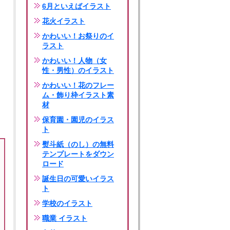
6月といえばイラスト
花火イラスト
かわいい！お祭りのイ
ラスト
かわいい！人物（女
性・男性）のイラスト
かわいい！花のフレー
ム・飾り枠イラスト素
材
保育園・園児のイラス
ト
熨斗紙（のし）の無料
テンプレートをダウン
ロード
誕生日の可愛いイラス
ト
学校のイラスト
職業 イラスト