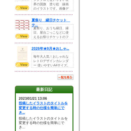
界の国旗 塗り絵 線画
のイラストです。画像デ
ータとEPSデータ...
夏祭り 縁日チケット
テ...
夏祭り、おうち縁日、縁
日、屋台ごっこなどに使
えるお祭りチケットのフ
ォーマットです。Z...
2026年★9月★おしゃ...
毎年大人気！おしゃれな
レトロデザインカレンダ
ー 使いやすいA4サイズ。
illust...
最新日記
2023/01/21 13:06
投稿したイラストのタイトルを
変更する時の仕様を簡単にで
き...
投稿したイラストのタイトルを
変更する時の仕様を簡単にで
き...