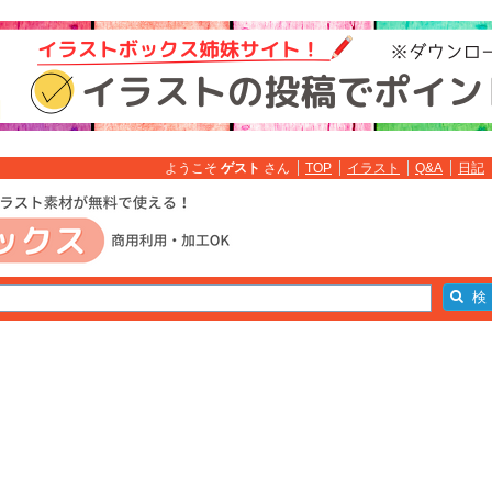
ようこそ
ゲスト
さん
TOP
イラスト
Q&A
日記