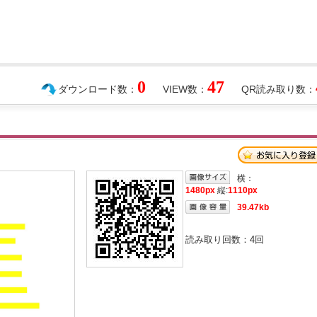
0
47
ダウンロード数：
VIEW数：
QR読み取り数：
横：
1480px
縦:
1110px
39.47kb
読み取り回数：
4
回